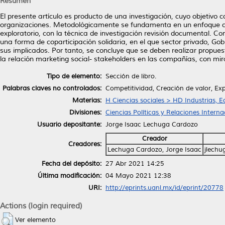
Resumen
El presente artículo es producto de una investigación, cuyo objetivo co
organizaciones. Metodológicamente se fundamenta en un enfoque cua
exploratorio, con la técnica de investigación revisión documental. Co
una forma de coparticipación solidaria, en el que sector privado, Gob
sus implicados. Por tanto, se concluye que se deben realizar propu
la relación marketing social- stakeholders en las compañías, con mira
Tipo de elemento:
Sección de libro.
Palabras claves no controlados:
Competitividad, Creación de valor, Exp
Materias:
H Ciencias sociales > HD Industrias, 
Divisiones:
Ciencias Políticas y Relaciones Interna
Usuario depositante:
Jorge Isaac Lechuga Cardozo
Creador
Creadores:
Lechuga Cardozo, Jorge Isaac
jlechu
Fecha del depósito:
27 Abr 2021 14:25
Última modificación:
04 Mayo 2021 12:38
URI:
http://eprints.uanl.mx/id/eprint/20778
Actions (login required)
Ver elemento