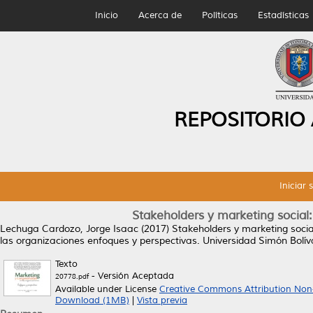
Inicio
Acerca de
Políticas
Estadísticas
REPOSITORIO
Iniciar 
Stakeholders y marketing social:
Lechuga Cardozo, Jorge Isaac
(2017)
Stakeholders y marketing socia
las organizaciones enfoques y perspectivas. Universidad Simón Bolí
Texto
- Versión Aceptada
20778.pdf
Available under License
Creative Commons Attribution Non
Download (1MB)
|
Vista previa