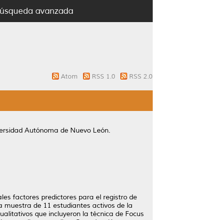
úsqueda avanzada
Atom
RSS 1.0
RSS 2.0
versidad Autónoma de Nuevo León.
ales factores predictores para el registro de
na muestra de 11 estudiantes activos de la
ualitativos que incluyeron la técnica de Focus