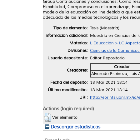
Group Contribuciones y conclusiones: Como resul
Flexibilidad, Compromiso en el aprendizaje, Eco
modelo de la educación on line debido a que es
adecuado de los medios tecnológicos y los recur
Tipo de elemento:
Tesis (Maestría)
Información adicional:
Maestría en Ciencias de 
Materias:
L Educación > LC Aspecto
Divisiones:
Ciencias de la Comunicac
Usuario depositante:
Editor Repositorio
Creador
Creadores:
Alvarado Espinoza, Luis 
Fecha del depósito:
18 Mar 2021 18:14
Última modificación:
18 Mar 2021 18:14
URI:
http://eprints.uanl.mx/id
Actions (login required)
Ver elemento
Descargar estadísticas