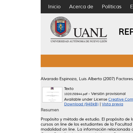
Inicio
Acerca de
Políticas
E
RE
Alvarado Espinoza, Luis Alberto
(2007)
Factores 
Texto
- Versión provisional
1020158944.pdf
Available under License
Creative Com
Download (948kB)
|
Vista previa
Resumen
Propósito y método de estudio. El propósito de la 
cursos on line de los estudiantes de la Faculta
modalidad on line. La información relacionada c