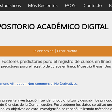
stadísticas
Más Recientes
FAQ's
Contacto
B
POSITORIO ACADÉMICO DIGITAL
Iniciar sesión
Crear cuenta
Factores predictores para el registro de cursos en línea
predictores para el registro de cursos en línea.
Maestría thesis, Uni
mons Attribution Non-commercial No Derivatives
.
presente investigación fue identificar, analizar y describir los princip
d de Ciencias de la Comunicación. Para obtener los datos se utilizó u
on los objetivos de esta investigación se recabó utilizando métodos c