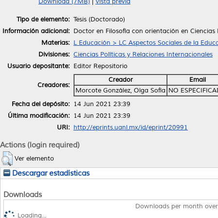
Download (7MB)
|
Vista previa
Tipo de elemento:
Tesis (Doctorado)
Información adicional:
Doctor en Filosofía con orientación en Ciencias 
Materias:
L Educación > LC Aspectos Sociales de la Educ
Divisiones:
Ciencias Políticas y Relaciones Internacionales
Usuario depositante:
Editor Repositorio
Creador
Email
Creadores:
Morcote González, Olga Sofía
NO ESPECIFIC
Fecha del depósito:
14 Jun 2021 23:39
Última modificación:
14 Jun 2021 23:39
URI:
http://eprints.uanl.mx/id/eprint/20991
Actions (login required)
Ver elemento
Descargar estadísticas
Downloads
Downloads per month over
Loading...