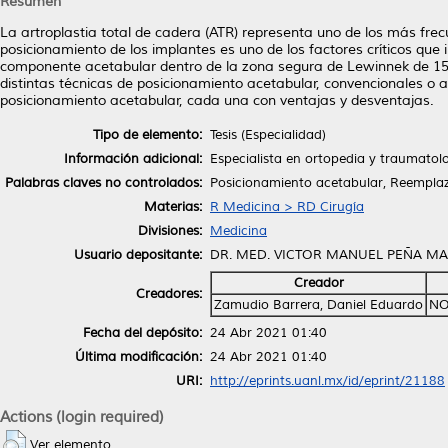
Resumen
La artroplastia total de cadera (ATR) representa uno de los más frec
posicionamiento de los implantes es uno de los factores críticos que 
componente acetabular dentro de la zona segura de Lewinnek de 15 gr
distintas técnicas de posicionamiento acetabular, convencionales o a
posicionamiento acetabular, cada una con ventajas y desventajas.
Tipo de elemento:
Tesis (Especialidad)
Información adicional:
Especialista en ortopedia y traumatol
Palabras claves no controlados:
Posicionamiento acetabular, Reemplaz
Materias:
R Medicina > RD Cirugía
Divisiones:
Medicina
Usuario depositante:
DR. MED. VICTOR MANUEL PEÑA MA
Creador
Creadores:
Zamudio Barrera, Daniel Eduardo
NO
Fecha del depósito:
24 Abr 2021 01:40
Última modificación:
24 Abr 2021 01:40
URI:
http://eprints.uanl.mx/id/eprint/21188
Actions (login required)
Ver elemento