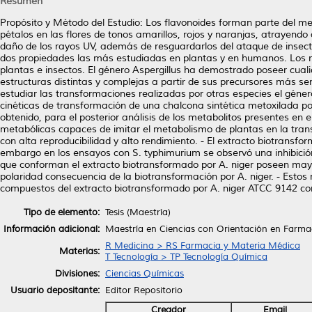
Resumen
Propósito y Método del Estudio: Los flavonoides forman parte del m
pétalos en las flores de tonos amarillos, rojos y naranjas, atrayendo
daño de los rayos UV, además de resguardarlos del ataque de insect
dos propiedades las más estudiadas en plantas y en humanos. Los 
plantas e insectos. El género Aspergillus ha demostrado poseer cual
estructuras distintas y complejas a partir de sus precursores más senc
estudiar las transformaciones realizadas por otras especies el géne
cinéticas de transformación de una chalcona sintética metoxilada por 
obtenido, para el posterior análisis de los metabolitos presentes en e
metabólicas capaces de imitar el metabolismo de plantas en la tran
con alta reproducibilidad y alto rendimiento. - El extracto biotransfor
embargo en los ensayos con S. typhimurium se observó una inhibició
que conforman el extracto biotransformado por A. niger poseen mayo
polaridad consecuencia de la biotransformación por A. niger. - Estos 
compuestos del extracto biotransformado por A. niger ATCC 9142 co
Tipo de elemento:
Tesis (Maestría)
Información adicional:
Maestría en Ciencias con Orientación en Farma
R Medicina > RS Farmacia y Materia Médica
Materias:
T Tecnología > TP Tecnología Química
Divisiones:
Ciencias Químicas
Usuario depositante:
Editor Repositorio
Creador
Email