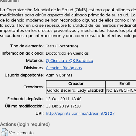
Resumen
La Organización Mundial de la Salud (OMS) estima que 4 billones de 
medicinales para algún aspecto del cuidado primario de su salud. Lo
de la ciencia moderna se han reconocido algunos de ellos como alime
la soya. Hoy en día se redescubre la utilidad de las hierbas medici
importantes en los efectos preventivos y medicinales. Todas las pla
secundarios, que interaccionan y dan como resultado efectos biológico
Tipo de elemento:
Tesis (Doctorado)
Información adicional:
Doctorado en Ciencias
Materias:
Q Ciencia > QK Botánica
Divisiones:
Ciencias Biológicas
Usuario depositante:
Admin Eprints
Creador
Email
Creadores:
García Becerra, Ledy Elizabeth
NO ESPECIFIC
Fecha del depósito:
13 Oct 2011 18:40
Última modificación:
13 Dic 2019 17:10
URI:
http://eprints.uanl.mx/id/eprint/2127
Actions (login required)
Ver elemento