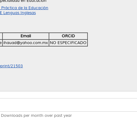
specialidad en Educación
 Práctica de la Educación
PE Lenguas Inglesas
Email
ORCID
e
ihauad@yahoo.com.mx
NO ESPECIFICADO
/eprint/21503
Downloads per month over past year