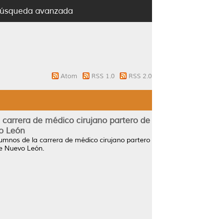
úsqueda avanzada
Atom
RSS 1.0
RSS 2.0
a carrera de médico cirujano partero de
o León
lumnos de la carrera de médico cirujano partero
e Nuevo León.