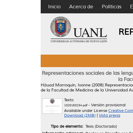
Inicio
Acerca de
Políticas
E
RE
Representaciones sociales de las lengu
la Fa
Háuad Marroquín, Ivonne
(2008)
Representacion
de la Facultad de Medicina de la Universidad
Texto
- Versión provisional
1020163234.pdf
Available under License
Creative Com
Download (2MB)
|
Vista previa
Tipo de elemento:
Tesis (Doctorado)