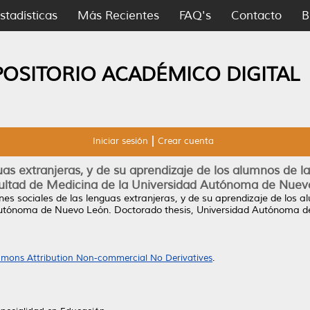
stadísticas
Más Recientes
FAQ's
Contacto
B
POSITORIO ACADÉMICO DIGITAL
Iniciar sesión
Crear cuenta
as extranjeras, y de su aprendizaje de los alumnos de l
cultad de Medicina de la Universidad Autónoma de Nuev
es sociales de las lenguas extranjeras, y de su aprendizaje de los a
 Autónoma de Nuevo León.
Doctorado thesis, Universidad Autónoma d
mons Attribution Non-commercial No Derivatives
.