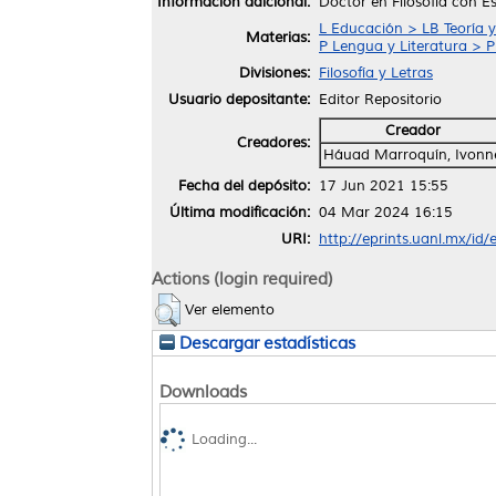
Información adicional:
Doctor en Filosofía con E
L Educación > LB Teoría y
Materias:
P Lengua y Literatura > 
Divisiones:
Filosofía y Letras
Usuario depositante:
Editor Repositorio
Creador
Creadores:
Háuad Marroquín, Ivonn
Fecha del depósito:
17 Jun 2021 15:55
Última modificación:
04 Mar 2024 16:15
URI:
http://eprints.uanl.mx/id
Actions (login required)
Ver elemento
Descargar estadísticas
Downloads
Loading...