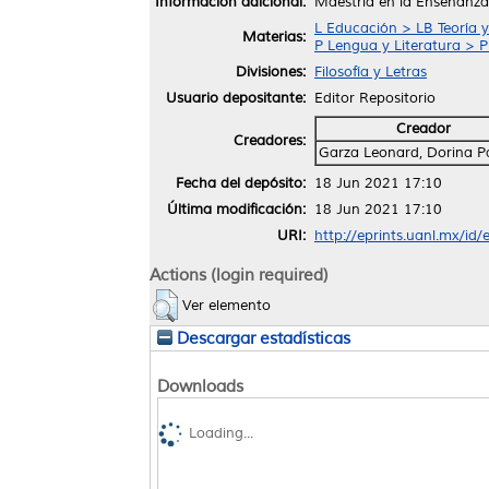
Información adicional:
Maestría en la Enseñanza 
L Educación > LB Teoría y
Materias:
P Lengua y Literatura > 
Divisiones:
Filosofía y Letras
Usuario depositante:
Editor Repositorio
Creador
Creadores:
Garza Leonard, Dorina Pa
Fecha del depósito:
18 Jun 2021 17:10
Última modificación:
18 Jun 2021 17:10
URI:
http://eprints.uanl.mx/id
Actions (login required)
Ver elemento
Descargar estadísticas
Downloads
Loading...