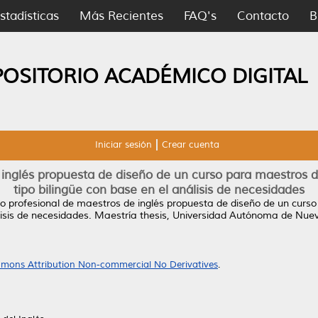
stadísticas
Más Recientes
FAQ's
Contacto
B
POSITORIO ACADÉMICO DIGITAL
Iniciar sesión
Crear cuenta
 inglés propuesta de diseño de un curso para maestros de
tipo bilingüe con base en el análisis de necesidades
lo profesional de maestros de inglés propuesta de diseño de un curso 
isis de necesidades.
Maestría thesis, Universidad Autónoma de Nue
mons Attribution Non-commercial No Derivatives
.