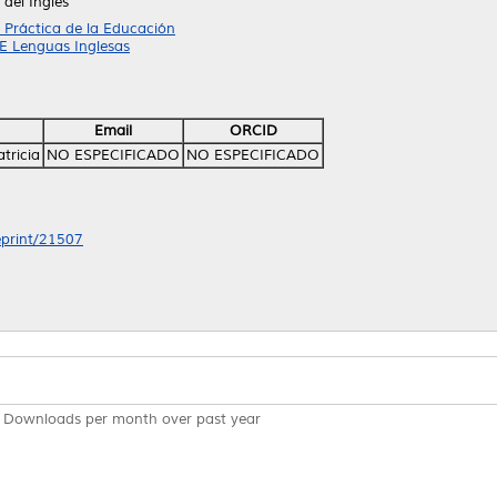
del Inglés
 Práctica de la Educación
PE Lenguas Inglesas
Email
ORCID
tricia
NO ESPECIFICADO
NO ESPECIFICADO
/eprint/21507
Downloads per month over past year