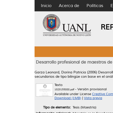
Inicio
Acerca de
Políticas
E
RE
Desarrollo profesional de maestros de
Garza Leonard, Dorina Patricia
(2006)
Desarrol
secundarias de tipo bilingüe con base en el anál
Texto
- Versión provisional
1020155888.pdf
Available under License
Creative Com
Download (1MB)
|
Vista previa
Tipo de elemento:
Tesis (Maestría)