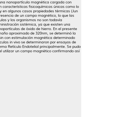
a una nanopartícula magnética cargada con
n características fisicoquímicas únicas como lo
y en algunos casos propiedades térmicas (Jun
presencia de un campo magnético, lo que las
culas y los organismos no son todavía
inistración sistémica, ya que existen una
opartículas de óxido de hierro. En el presente
amaño aproximado de 320nm, se determinó la
 min con estimulación magnética determinado
tículas in vivo se determinaron por ensayos de
ema Retículo Endotelial principalmente. Se pudo
al utilizar un campo magnético confirmando así