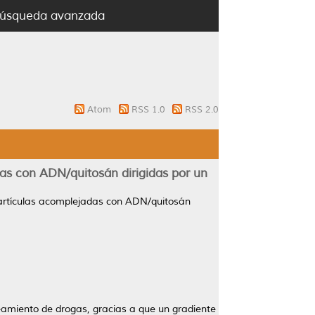
úsqueda avanzada
Atom
RSS 1.0
RSS 2.0
das con ADN/quitosán dirigidas por un
opartículas acomplejadas con ADN/quitosán
eamiento de drogas, gracias a que un gradiente