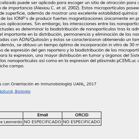
alizado puede ser aplicado para escoger un sitio de atracción par
o de importancia (Alexiou C. et al. 2002). Estas micropartículas posee
e superficie, además de mostrar una excelente estabilidad química 
d de las IONP's de producir fuertes magnetizaciones únicamente en 
as aplicaciones. Sin embargo, las interacciones entre las nanopartí
uales es determinar la biodistribución de nanopartículas tras la adm
 importante en la distribución, permanencia y eliminación de las nan
ejadas con ADN/Quitosán y éstas se caracterizaron obteniendo un t
Además, se obtuvo un tiempo óptimo de incorporación in vitro de 30
mo de expresión del gen reportero y la biodistribución de las micropar
ara la expresion, una mayor distribución en tumor y órganos del Sist
e las nanoparticulas así como en la expresion del plásmido pCEMLuc 
 dicho campo.
ias con Orientación en Inmunobiología) UANL, 2017
atural, Biología
Email
ORCID
ge Leonardo
NO ESPECIFICADO
NO ESPECIFICADO