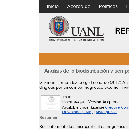
Inicio
Acerca de
Políticas
E
RE
Análisis de la biodistribución y tie
Guzmán Hernández, Jorge Leonardo
(2017)
Aná
dirigidas por un campo magnético externo in viv
Texto
- Versión Aceptada
1080315044.pdf
Available under License
Creative Com
Download (1MB)
|
Vista previa
Resumen
Recientemente las micropartículas magnéticas 