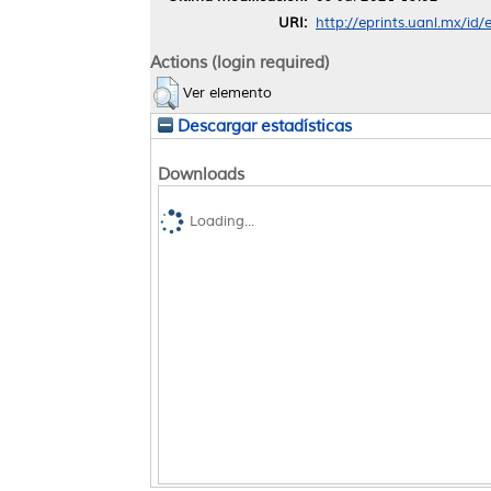
URI:
http://eprints.uanl.mx/id
Actions (login required)
Ver elemento
Descargar estadísticas
Downloads
Loading...