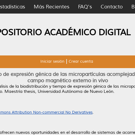
stadísticas
Más Recientes
FAQ's
Contacto
B
POSITORIO ACADÉMICO DIGITAL
Iniciar sesión
Crear cuenta
mpo de expresión génica de las micropartículas acompleja
campo magnético externo in vivo
lisis de la biodistribución y tiempo de expresión génica de las micr
o.
Maestría thesis, Universidad Autónoma de Nuevo León.
mons Attribution Non-commercial No Derivatives
.
ofrecen nuevas oportunidades en el desarrollo de sistemas de acarr