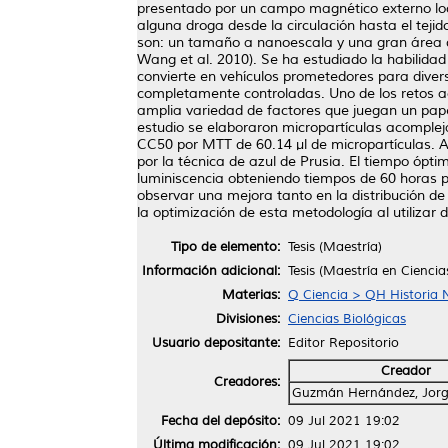
presentado por un campo magnético externo loc
alguna droga desde la circulación hasta el tejid
son: un tamaño a nanoescala y una gran área d
Wang et al. 2010). Se ha estudiado la habilida
convierte en vehículos prometedores para divers
completamente controladas. Uno de los retos act
amplia variedad de factores que juegan un papel
estudio se elaboraron micropartículas acompl
CC50 por MTT de 60.14 μl de micropartículas. 
por la técnica de azul de Prusia. El tiempo ópti
luminiscencia obteniendo tiempos de 60 horas p
observar una mejora tanto en la distribución d
la optimización de esta metodología al utilizar
Tipo de elemento:
Tesis (Maestría)
Información adicional:
Tesis (Maestría en Cienc
Materias:
Q Ciencia > QH Historia N
Divisiones:
Ciencias Biológicas
Usuario depositante:
Editor Repositorio
Creador
Creadores:
Guzmán Hernández, Jor
Fecha del depósito:
09 Jul 2021 19:02
Última modificación:
09 Jul 2021 19:02