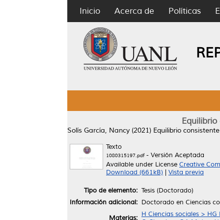
Inicio
Acerca de
Políticas
E
RE
Equilibri
Solís García, Nancy
(2021)
Equilibrio consisten
Texto
- Versión Aceptada
1080315197.pdf
Available under License
Creative Com
Download (661kB)
|
Vista previa
Tipo de elemento:
Tesis (Doctorado)
Información adicional:
Doctorado en Ciencias c
H Ciencias sociales > HG
Materias: