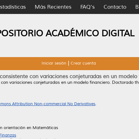
stadísticas
Más Recientes
FAQ's
Contacto
B
POSITORIO ACADÉMICO DIGITAL
Iniciar sesión
Crear cuenta
o consistente con variaciones conjeturadas en un modelo 
te con variaciones conjeturadas en un modelo financiero.
Doctorado th
mons Attribution Non-commercial No Derivatives
.
on orientación en Matemáticas
 Finanzas