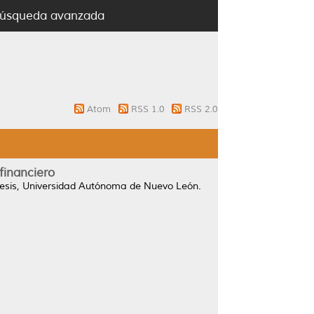
úsqueda avanzada
Atom
RSS 1.0
RSS 2.0
financiero
esis, Universidad Autónoma de Nuevo León.