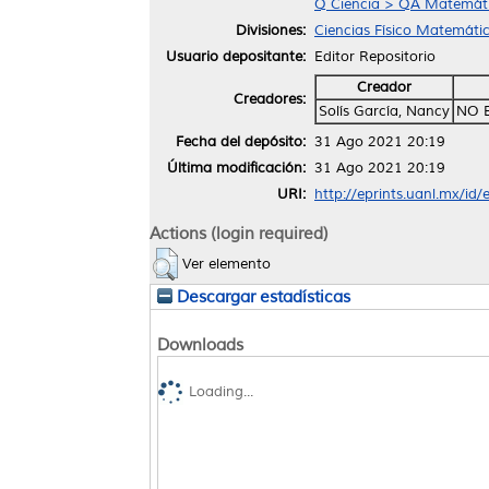
Q Ciencia > QA Matemáti
Divisiones:
Ciencias Físico Matemáti
Usuario depositante:
Editor Repositorio
Creador
Creadores:
Solís García, Nancy
NO 
Fecha del depósito:
31 Ago 2021 20:19
Última modificación:
31 Ago 2021 20:19
URI:
http://eprints.uanl.mx/id
Actions (login required)
Ver elemento
Descargar estadísticas
Downloads
Loading...