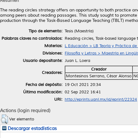
Resumen
The reading circles strategy offers an opportunity to both practice an
among peers about reading passages. This study sought to promote the
production through the Task-Based Language Teaching (TBLT) metho
Tipo de elemento:
Tesis (Maestría)
Palabras claves no controlados:
Reading circles, Task-based language 
Materias:
L Educación > LB Teoría y Práctica de
Divisiones:
Filosofía y Letras > Maestría en Lingü
Usuario depositante:
Juan L. Loera
Creador
Creadores:
Montesinos Serrano, César Alonso
N
Fecha del depósito:
19 Oct 2021 20:34
Última modificación:
02 Sep 2022 16:41
URI:
http://eprints.uanl.mx/id/eprint/22324
Actions (login required)
Ver elemento
Descargar estadísticas