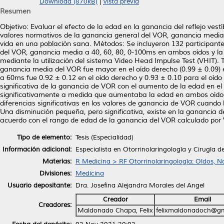
Download (870kB)
|
Vista previa
Resumen
Objetivo: Evaluar el efecto de la edad en la ganancia del reflejo ve
valores normativos de la ganancia general del VOR, ganancia media
vida en una población sana. Métodos: Se incluyeron 132 participantes
del VOR, ganancia media a 40, 60, 80, 0-100ms en ambos oídos y la 
mediante la utilización del sistema Video Head Impulse Test (VHIT). 
ganancia media del VOR fue mayor en el oído derecho (0.99 ± 0.09) 
a 60ms fue 0.92 ± 0.12 en el oído derecho y 0.93 ± 0.10 para el oído i
significativa de la ganancia de VOR con el aumento de la edad en el
significativamente a medida que aumentaba la edad en ambos oídos (
diferencias significativas en los valores de ganancia de VOR cuando l
Una disminución pequeña, pero significativa, existe en la ganancia 
acuerdo con el rango de edad de la ganancia del VOR calculado por 
Tipo de elemento:
Tesis (Especialidad)
Información adicional:
Especialista en Otorrinolaringología y Cirugía d
Materias:
R Medicina > RF Otorrinolaringología: Oídos, N
Divisiones:
Medicina
Usuario depositante:
Dra. Josefina Alejandra Morales del Angel
Creador
Email
Creadores:
Maldonado Chapa, Felix
felixmaldonadoch@gm