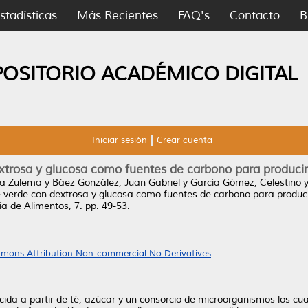
stadísticas
Más Recientes
FAQ's
Contacto
B
POSITORIO ACADÉMICO DIGITAL
Iniciar sesión
Crear cuenta
trosa y glucosa como fuentes de carbono para producir 
ra Zulema
y
Báez González, Juan Gabriel
y
García Gómez, Celestino
 verde con dextrosa y glucosa como fuentes de carbono para producir
ía de Alimentos, 7. pp. 49-53.
mons Attribution Non-commercial No Derivatives
.
a a partir de té, azúcar y un consorcio de microorganismos los cua