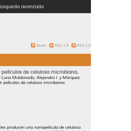
úsqueda avanzada
Atom
RSS 1.0
RSS 2.0
películas de celulosa microbiana.
y
Luna Maldonado, Alejandro I.
y
Márquez
 películas de celulosa microbiana.
les producen una nanopelícula de celulosa