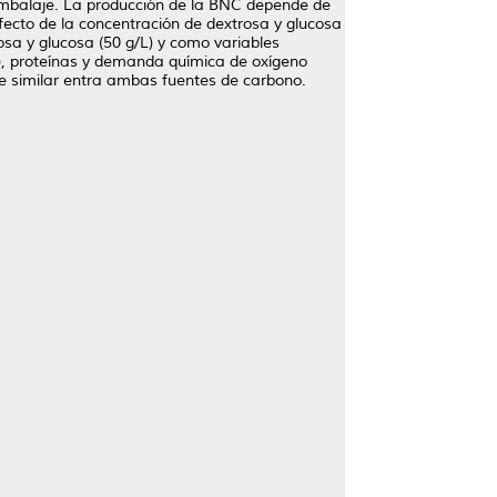
embalaje. La producción de la BNC depende de
efecto de la concentración de dextrosa y glucosa
osa y glucosa (50 g/L) y como variables
S), proteínas y demanda química de oxígeno
ue similar entra ambas fuentes de carbono.