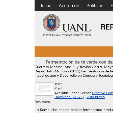
Inicio
Acerca de
Políticas
E
RE
Fermentación de té verde con dex
Guerrero Medina, Ana S.
y
Treviño Garza, May
Reyes, Julia Mariana
(2022)
Fermentación de té
Investigación y Desarrollo en Ciencia y Tecnolog
Texto
02.pdf
Available under License
Creative Com
Download (216kB)
|
Vista previa
Resumen
La Kombucha es una bebida fermentada producid