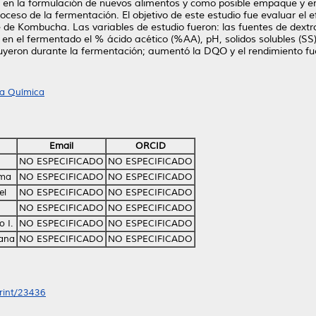
nte en la formulación de nuevos alimentos y como posible empaque y 
roceso de la fermentación. El objetivo de este estudio fue evaluar el 
 de Kombucha. Las variables de estudio fueron: las fuentes de dextr
y en el fermentado el % ácido acético (%AA), pH, solidos solubles (S
nuyeron durante la fermentación; aumentó la DQO y el rendimiento f
ía Química
Email
ORCID
NO ESPECIFICADO
NO ESPECIFICADO
ema
NO ESPECIFICADO
NO ESPECIFICADO
el
NO ESPECIFICADO
NO ESPECIFICADO
NO ESPECIFICADO
NO ESPECIFICADO
 I.
NO ESPECIFICADO
NO ESPECIFICADO
iana
NO ESPECIFICADO
NO ESPECIFICADO
print/23436