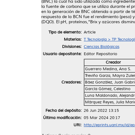
(BNC) la cual ha sido utilizada como ingredie
la fuente de carbono que se utiliza durante el p
en la generación de BNC obtenida a partir de té
respuesta de la BCN fue el rendimiento (peso) 
(DQO). El pH, proteínas,°Brix y azúcares dismi
Tipo de elemento:
Article
Materias:
T Tecnología > TP Tecnolog
Divisiones:
Ciencias Biológicas
Usuario depositante:
Editor Repositorio
Creador
Guerrero Medina, Ana S.
Treviño Garza, Mayra Zul
Creadores:
Báez González, Juan Gabri
García Gómez, Celestino
Luna Maldonado, Alejandro
Márquez Reyes, Julia Mar
Fecha del depósito:
26 Jun 2022 13:15
Última modificación:
05 Mar 2024 20:17
URI:
http://eprints.uanl.mx/id/e