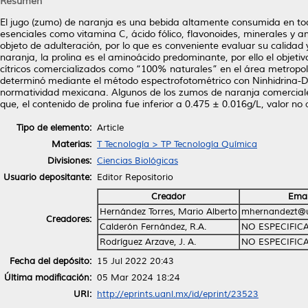
Resumen
El jugo (zumo) de naranja es una bebida altamente consumida en tod
esenciales como vitamina C, ácido fólico, flavonoides, minerales y a
objeto de adulteración, por lo que es conveniente evaluar su calidad 
naranja, la prolina es el aminoácido predominante, por ello el objeti
cítricos comercializados como “100% naturales” en el área metropol
determinó mediante el método espectrofotométrico con Ninhidrina-D
normatividad mexicana. Algunos de los zumos de naranja comerciales
que, el contenido de prolina fue inferior a 0.475 ± 0.016g/L, valor no 
Tipo de elemento:
Article
Materias:
T Tecnología > TP Tecnología Química
Divisiones:
Ciencias Biológicas
Usuario depositante:
Editor Repositorio
Creador
Emai
Hernández Torres, Mario Alberto
mhernandezt@u
Creadores:
Calderón Fernández, R.A.
NO ESPECIFIC
Rodríguez Arzave, J. A.
NO ESPECIFIC
Fecha del depósito:
15 Jul 2022 20:43
Última modificación:
05 Mar 2024 18:24
URI:
http://eprints.uanl.mx/id/eprint/23523