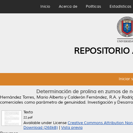
Inicio
Acerca de
Políticas
Estadísticas
REPOSITORIO
Iniciar 
Determinación de prolina en zumos de n
Hernández Torres, Mario Alberto
y
Calderón Fernández, R.A.
y
Rodrí
comerciales como parámetro de genuinidad.
Investigación y Desarrol
Texto
22.pdf
Available under License
Creative Commons Attribution Non
Download (268kB)
|
Vista previa