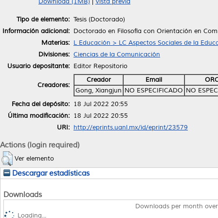
Download (1MB)
|
Vista previa
Tipo de elemento:
Tesis (Doctorado)
Información adicional:
Doctorado en Filosofía con Orientación en Com
Materias:
L Educación > LC Aspectos Sociales de la Educ
Divisiones:
Ciencias de la Comunicación
Usuario depositante:
Editor Repositorio
Creador
Email
ORC
Creadores:
Gong, Xiangjun
NO ESPECIFICADO
NO ESPEC
Fecha del depósito:
18 Jul 2022 20:55
Última modificación:
18 Jul 2022 20:55
URI:
http://eprints.uanl.mx/id/eprint/23579
Actions (login required)
Ver elemento
Descargar estadísticas
Downloads
Downloads per month over
Loading...