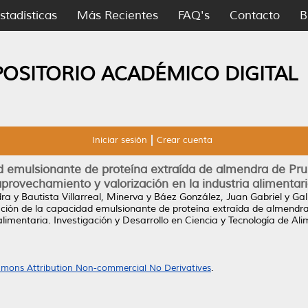
stadísticas
Más Recientes
FAQ's
Contacto
B
POSITORIO ACADÉMICO DIGITAL
Iniciar sesión
Crear cuenta
 emulsionante de proteína extraída de almendra de Prunu
provechamiento y valorización en la industria alimentar
dra
y
Bautista Villarreal, Minerva
y
Báez González, Juan Gabriel
y
Gal
ión de la capacidad emulsionante de proteína extraída de almendra 
alimentaria.
Investigación y Desarrollo en Ciencia y Tecnología de Ali
mons Attribution Non-commercial No Derivatives
.