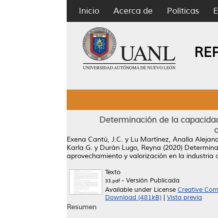
Inicio
Acerca de
Políticas
E
RE
Determinación de la capacidad
a
Exena Cantú, J.C.
y
Lu Martínez, Analía Alejan
Karla G.
y
Durán Lugo, Reyna
(2020)
Determinac
aprovechamiento y valorización en la industria 
Texto
- Versión Publicada
33.pdf
Available under License
Creative Com
Download (481kB)
|
Vista previa
Resumen