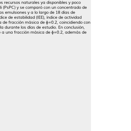
s recursos naturales ya disponibles y poco
uli (PsPC) y se comparó con un concentrado de
as emulsiones y a lo largo de 18 días de
ice de estabilidad (IEE), índice de actividad
a de fracción másica de ɸ=0.2, coincidiendo con
 durante los días de estudio. En conclusión,
e a una fracción másica de ɸ=0.2, además de