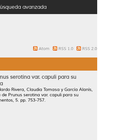
úsqueda avanzada
Atom
RSS 1.0
RSS 2.0
s serotina var. capuli para su
ia
lardo Rivera, Claudia Tomasa
y
García Alanís,
de Prunus serotina var. capuli para su
mentos, 5. pp. 753-757.