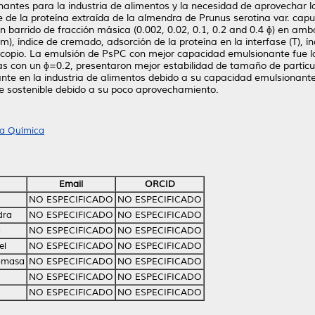
ntes para la industria de alimentos y la necesidad de aprovechar lo
e de la proteína extraída de la almendra de Prunus serotina var. cap
n barrido de fracción másica (0.002, 0.02, 0.1, 0.2 and 0.4 ɸ) en amb
), índice de cremado, adsorción de la proteína en la interfase (T), índ
scopio. La emulsión de PsPC con mejor capacidad emulsionante fue l
s con un ɸ=0.2, presentaron mejor estabilidad de tamaño de partícula
e en la industria de alimentos debido a su capacidad emulsionant
 sostenible debido a su poco aprovechamiento.
ía Química
Email
ORCID
NO ESPECIFICADO
NO ESPECIFICADO
dra
NO ESPECIFICADO
NO ESPECIFICADO
a
NO ESPECIFICADO
NO ESPECIFICADO
el
NO ESPECIFICADO
NO ESPECIFICADO
Tomasa
NO ESPECIFICADO
NO ESPECIFICADO
NO ESPECIFICADO
NO ESPECIFICADO
NO ESPECIFICADO
NO ESPECIFICADO