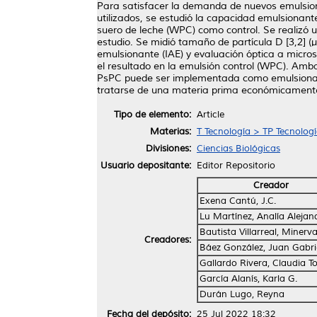
Para satisfacer la demanda de nuevos emulsiona
utilizados, se estudió la capacidad emulsionant
suero de leche (WPC) como control. Se realizó u
estudio. Se midió tamaño de partícula D [3,2] (μm
emulsionante (IAE) y evaluación óptica a micro
el resultado en la emulsión control (WPC). Amba
PsPC puede ser implementada como emulsionant
tratarse de una materia prima económicamente
Tipo de elemento:
Article
Materias:
T Tecnología > TP Tecnolog
Divisiones:
Ciencias Biológicas
Usuario depositante:
Editor Repositorio
Creador
Exena Cantú, J.C.
Lu Martínez, Analía Alejan
Bautista Villarreal, Minerv
Creadores:
Báez González, Juan Gabri
Gallardo Rivera, Claudia 
García Alanís, Karla G.
Durán Lugo, Reyna
Fecha del depósito:
25 Jul 2022 18:32