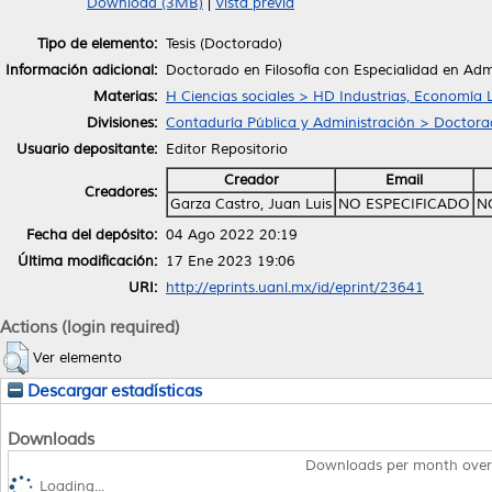
Download (3MB)
|
Vista previa
Tipo de elemento:
Tesis (Doctorado)
Información adicional:
Doctorado en Filosofía con Especialidad en Adm
Materias:
H Ciencias sociales > HD Industrias, Economía 
Divisiones:
Contaduría Pública y Administración > Doctorad
Usuario depositante:
Editor Repositorio
Creador
Email
Creadores:
Garza Castro, Juan Luis
NO ESPECIFICADO
N
Fecha del depósito:
04 Ago 2022 20:19
Última modificación:
17 Ene 2023 19:06
URI:
http://eprints.uanl.mx/id/eprint/23641
Actions (login required)
Ver elemento
Descargar estadísticas
Downloads
Downloads per month over
Loading...