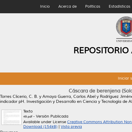
Inicio
Acerca de
Políticas
Estadísticas
REPOSITORIO
Iniciar 
Cáscara de berenjena (So
Torres Clicerio, C. B.
y
Amaya Guerra, Carlos Abel
y
Rodríguez Jiméne
indicador pH.
Investigación y Desarrollo en Ciencia y Tecnología de A
Texto
- Versión Publicada
49.pdf
Available under License
Creative Commons Attribution Non
Download (154kB)
|
Vista previa