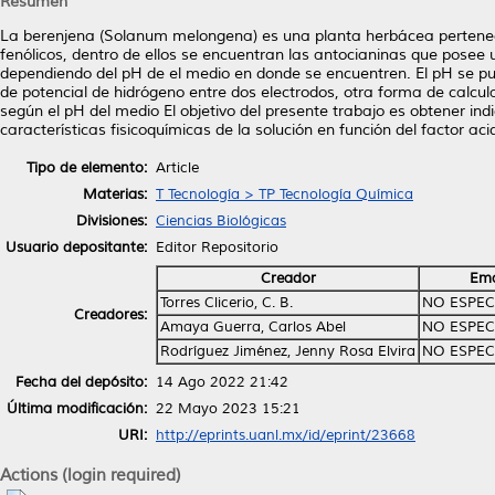
Resumen
La berenjena (Solanum melongena) es una planta herbácea pertenec
fenólicos, dentro de ellos se encuentran las antocianinas que posee
dependiendo del pH de el medio en donde se encuentren. El pH se p
de potencial de hidrógeno entre dos electrodos, otra forma de calcul
según el pH del medio El objetivo del presente trabajo es obtener i
características fisicoquímicas de la solución en función del factor aci
Tipo de elemento:
Article
Materias:
T Tecnología > TP Tecnología Química
Divisiones:
Ciencias Biológicas
Usuario depositante:
Editor Repositorio
Creador
Ema
Torres Clicerio, C. B.
NO ESPEC
Creadores:
Amaya Guerra, Carlos Abel
NO ESPEC
Rodríguez Jiménez, Jenny Rosa Elvira
NO ESPEC
Fecha del depósito:
14 Ago 2022 21:42
Última modificación:
22 Mayo 2023 15:21
URI:
http://eprints.uanl.mx/id/eprint/23668
Actions (login required)