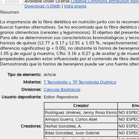
Available under License
Creative Commons Attribution Non
Download (135kB)
|
Vista previa
Resumen
La importancia de la fibra dietética en nutrición junto con la recom
buscar fuentes alternativas. Se ha encontrado que la fibra dietética 
granos alimenticios (cereales y leguminosas). El objetivo del present
Para ello se determinaron sus características bromatológicas y tecno
harinas de quínoa (12.77 ± 0.17 y 12.91 ± 1.03 %, respectivamente)
diferencia significativa (p < 0.05), no obstante la harina de berenj
1.05 g de agua/ g muestra, CRa: 3.16 ± 0.27 g de aceite/ g de muest
propiedades pueden estar influenciada por el contenido de fibra diet
Demostrando que la harina de berenjena puede ser una fuente alterna
Tipo de elemento:
Article
Materias:
T Tecnología > TP Tecnología Química
Divisiones:
Ciencias Biológicas
Usuario depositante:
Editor Repositorio
Creador
Ema
Rodríguez Jiménez, Jenny Rosa Elvira
NO ESPEC
Amaya Guerra, Carlos Abel
NO ESPEC
Creadores:
Núñez González, A.
NO ESPEC
Báez González, Juan Gabriel
NO ESPEC