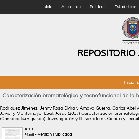
Inicio
Acerca de
Políticas
Estadísticas
REPOSITORIO
Iniciar 
Caracterización bromatológica y tecnofuncional de la
Rodríguez Jiménez, Jenny Rosa Elvira
y
Amaya Guerra, Carlos Abel
Javier
y
Montemayor Leal, Jesús
(2017)
Caracterización bromatológi
(Chenopodium quinoa).
Investigación y Desarrollo en Ciencia y Tecno
Texto
- Versión Publicada
74.pdf