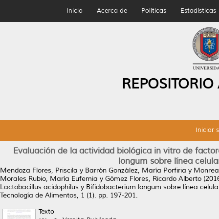
Inicio
Acerca de
Políticas
Estadísticas
REPOSITORIO
Iniciar 
Evaluación de la actividad biológica in vitro de facto
longum sobre línea celul
Mendoza Flores, Priscila
y
Barrón González, María Porfiria
y
Monreal
Morales Rubio, María Eufemia
y
Gómez Flores, Ricardo Alberto
(201
Lactobacillus acidophilus y Bifidobacterium longum sobre línea celu
Tecnología de Alimentos, 1 (1). pp. 197-201.
Texto