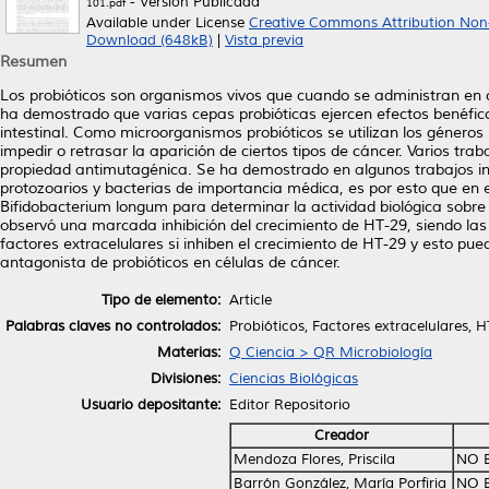
- Versión Publicada
101.pdf
Available under License
Creative Commons Attribution Non
Download (648kB)
|
Vista previa
Resumen
Los probióticos son organismos vivos que cuando se administran en 
ha demostrado que varias cepas probióticas ejercen efectos benéfico
intestinal. Como microorganismos probióticos se utilizan los géneros
impedir o retrasar la aparición de ciertos tipos de cáncer. Varios trab
propiedad antimutagénica. Se ha demostrado en algunos trabajos in v
protozoarios y bacterias de importancia médica, es por esto que en e
Bifidobacterium longum para determinar la actividad biológica sobre l
observó una marcada inhibición del crecimiento de HT-29, siendo l
factores extracelulares si inhiben el crecimiento de HT-29 y esto pue
antagonista de probióticos en células de cáncer.
Tipo de elemento:
Article
Palabras claves no controlados:
Probióticos, Factores extracelulares, 
Materias:
Q Ciencia > QR Microbiología
Divisiones:
Ciencias Biológicas
Usuario depositante:
Editor Repositorio
Creador
Mendoza Flores, Priscila
NO 
Barrón González, María Porfiria
NO 