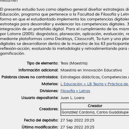
Resumen
El presente estudio tuvo como objetivo general diseñar estrategias d
Educación, programa que pertenece a la Facultad de Filosofía y Letr
forma en que el estudiantado implementa las competencias digitales 
estrategia para desarrollar y evidenciar las competencias digitales.
integración de un portafolio digital. Para el cumplimiento de los mis
por Latorre (2005): diagnóstico, planeación, aplicación, evaluación, r
mediante plataformas como Decktoys, Classcraft, Ta-tum y una planti
digitales se desarrollaron dentro de la muestra de los 63 participant
reflexión-acción; evaluando la metodología y retroalimentando para r
gamificación.
Tipo de elemento:
Tesis (Maestría)
Información adicional:
Maestría en Innovación Educativa
Palabras claves no controlados:
Estrategias didácticas, Competencias d
Materias:
L Educación > LB Teoría y Práctica de
Divisiones:
Filosofía y Letras
Usuario depositante:
Juan L. Loera
Creador
Creadores:
González Cardona, Carlos Guadalupe
Fecha del depósito:
27 Sep 2022 20:25
Última modificación:
27 Sep 2022 20:25