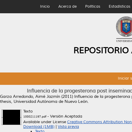
Inicio
Acerca de
Políticas
Estadísticas
REPOSITORIO
Iniciar 
Influencia de la progesterona post insemina
Garza Arredondo, Aimé Jazmín
(2011)
Influencia de la progesterona
thesis, Universidad Autónoma de Nuevo León.
Texto
- Versión Aceptada
1080211197.pdf
Available under License
Creative Commons Attribution Non
Download (1MB)
|
Vista previa
Texto