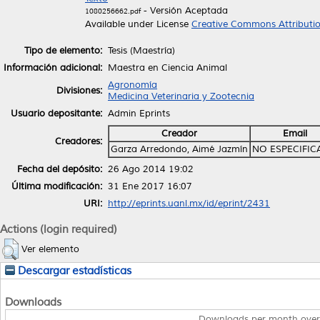
- Versión Aceptada
1080256662.pdf
Available under License
Creative Commons Attributi
Tipo de elemento:
Tesis (Maestría)
Información adicional:
Maestra en Ciencia Animal
Agronomía
Divisiones:
Medicina Veterinaria y Zootecnia
Usuario depositante:
Admin Eprints
Creador
Email
Creadores:
Garza Arredondo, Aimé Jazmín
NO ESPECIFI
Fecha del depósito:
26 Ago 2014 19:02
Última modificación:
31 Ene 2017 16:07
URI:
http://eprints.uanl.mx/id/eprint/2431
Actions (login required)
Ver elemento
Descargar estadísticas
Downloads
Downloads per month over