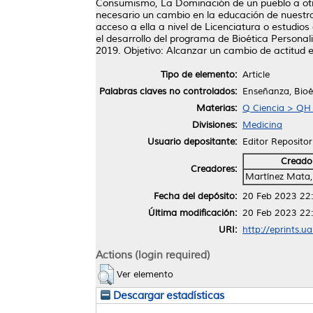
Consumismo, La Dominación de un pueblo a otro
necesario un cambio en la educación de nuestra
acceso a ella a nivel de Licenciatura o estudios
el desarrollo del programa de Bioética Persona
2019. Objetivo: Alcanzar un cambio de actitud e
Tipo de elemento:
Article
Palabras claves no controlados:
Enseñanza, Bioét
Materias:
Q Ciencia > QH H
Divisiones:
Medicina
Usuario depositante:
Editor Repositor
Creado
Creadores:
Martínez Mata,
Fecha del depósito:
20 Feb 2023 22
Última modificación:
20 Feb 2023 22
URI:
http://eprints.u
Actions (login required)
Ver elemento
Descargar estadísticas