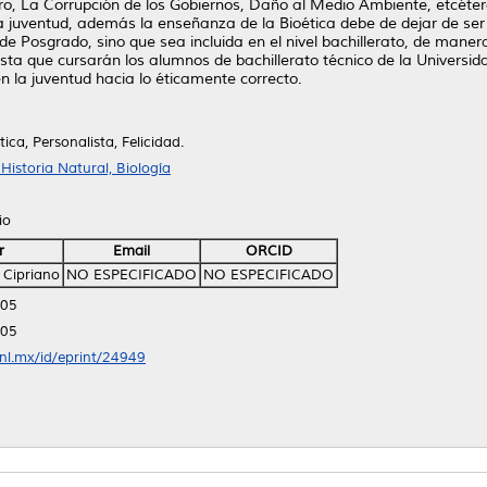
, La Corrupción de los Gobiernos, Daño al Medio Ambiente, etcétera.
 juventud, además la enseñanza de la Bioética debe de dejar de ser e
 de Posgrado, sino que sea incluida en el nivel bachillerato, de mane
lista que cursarán los alumnos de bachillerato técnico de la Univer
n la juventud hacia lo éticamente correcto.
ica, Personalista, Felicidad.
istoria Natural, Biología
io
r
Email
ORCID
 Cipriano
NO ESPECIFICADO
NO ESPECIFICADO
:05
:05
anl.mx/id/eprint/24949