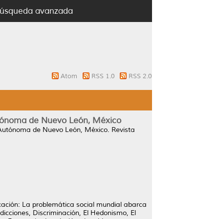
úsqueda avanzada
Atom
RSS 1.0
RSS 2.0
Autónoma de Nuevo León, México
ad Autónoma de Nuevo León, México.
Revista
icación: La problemática social mundial abarca
dicciones, Discriminación, El Hedonismo, El