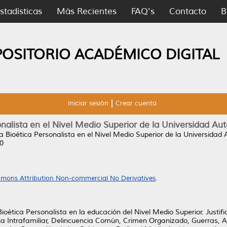
stadísticas
Más Recientes
FAQ's
Contacto
B
POSITORIO ACADÉMICO DIGITAL
Iniciar sesión
Crear cuenta
onalista en el Nivel Medio Superior de la Universidad 
a Bioética Personalista en el Nivel Medio Superior de la Universid
20
mons Attribution Non-commercial No Derivatives
.
ética Personalista en la educación del Nivel Medio Superior. Justif
ia Intrafamiliar, Delincuencia Común, Crimen Organizado, Guerras, A