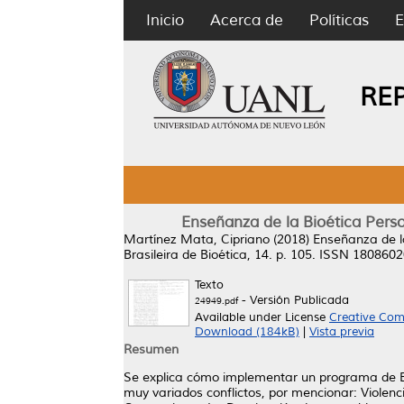
Inicio
Acerca de
Políticas
E
RE
Enseñanza de la Bioética Pers
Martínez Mata, Cipriano
(2018)
Enseñanza de l
Brasileira de Bioética, 14. p. 105. ISSN 180860
Texto
- Versión Publicada
24949.pdf
Available under License
Creative Com
Download (184kB)
|
Vista previa
Resumen
Se explica cómo implementar un programa de Bio
muy variados conflictos, por mencionar: Violenc