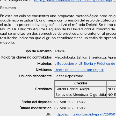
URL o página oficial:
https://presenciauniversitaria.uanl.mx/index.php/p..
Resumen
En este artículo se encuentra una propuesta metodológica para asign
académico estudiantil, una mejor comprensión del estilo de cátedra
el aula. La presente investigación utilizó el método Delphi. Se tomó 
No. 25 Dr. Eduardo Aguirre Pequeño de la Universidad Autónoma de 
cual se analizaron dos semestres de prácticas, uno anterior al pres
resultados indicaron que el grupo estudiado tiene un estilo de aprend
mayoría.
Tipo de elemento:
Article
Palabras claves no controlados:
Metodología, Estilos, Enseñanza, Apre
Materias:
L Educación > LB Teoría y Práctica de
Divisiones:
Dirección de Educación Digital
Usuario depositante:
Editor Repositorio
Creador
Creadores:
García García, Abigail
NO E
Benavides Mendoza, Olga Lidia
NO E
Fecha del depósito:
02 Mar 2023 15:42
Última modificación:
02 Mar 2023 15:42
URI:
http://eprints.uanl.mx/id/eprint/25050