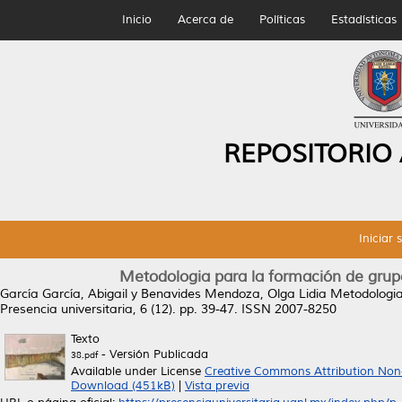
Inicio
Acerca de
Políticas
Estadísticas
REPOSITORIO
Iniciar 
Metodologia para la formación de grup
García García, Abigail
y
Benavides Mendoza, Olga Lidia
Metodologia
Presencia universitaria, 6 (12). pp. 39-47. ISSN 2007-8250
Texto
- Versión Publicada
38.pdf
Available under License
Creative Commons Attribution Non
Download (451kB)
|
Vista previa