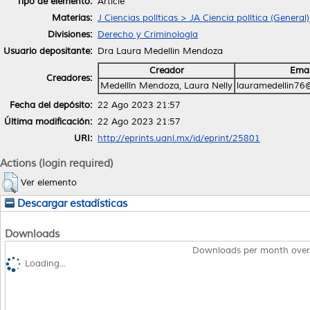
Tipo de elemento:
Article
Materias:
J Ciencias políticas > JA Ciencia política (General)
Divisiones:
Derecho y Criminología
Usuario depositante:
Dra Laura Medellin Mendoza
Creador
Emai
Creadores:
Medellín Mendoza, Laura Nelly
lauramedellin76
Fecha del depósito:
22 Ago 2023 21:57
Última modificación:
22 Ago 2023 21:57
URI:
http://eprints.uanl.mx/id/eprint/25801
Actions (login required)
Ver elemento
Descargar estadísticas
Downloads
Downloads per month over
Loading...