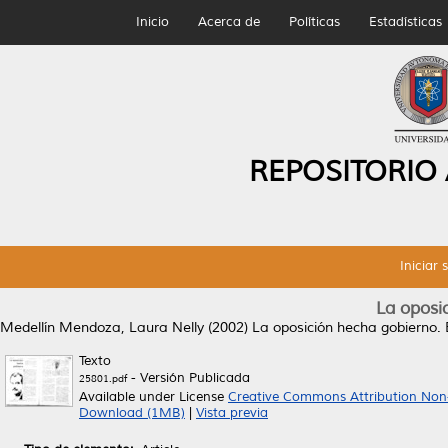
Inicio
Acerca de
Políticas
Estadísticas
REPOSITORIO
Iniciar 
La oposi
Medellín Mendoza, Laura Nelly
(2002)
La oposición hecha gobierno.
E
Texto
- Versión Publicada
25801.pdf
Available under License
Creative Commons Attribution Non
Download (1MB)
|
Vista previa