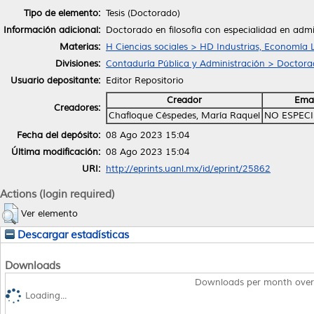
Tipo de elemento:
Tesis (Doctorado)
Información adicional:
Doctorado en filosofía con especialidad en admi
Materias:
H Ciencias sociales > HD Industrias, Economía 
Divisiones:
Contaduría Pública y Administración > Doctorad
Usuario depositante:
Editor Repositorio
Creador
Emai
Creadores:
Chafloque Céspedes, María Raquel
NO ESPEC
Fecha del depósito:
08 Ago 2023 15:04
Última modificación:
08 Ago 2023 15:04
URI:
http://eprints.uanl.mx/id/eprint/25862
Actions (login required)
Ver elemento
Descargar estadísticas
Downloads
Downloads per month over
Loading...