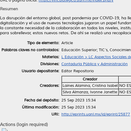
URL o página oficial:
https://vinculategica.uanl.mx/index.php/v
Resumen
La disrupción del entorno global, post pandemia por COVID-19, ha lle
digitalización y el uso de nuevas tecnologías jugaron un papel fun
la constante necesidad de la colaboración en todos los niveles, instit
para sobrellevar, estos nuevos retos. De ahí se realizó una recopilac
Tipo de elemento:
Article
Palabras claves no controlados:
Educación Superior; TIC´s, Conocimien
Materias:
L Educación > LC Aspectos Sociales d
Divisiones:
Contaduría Pública y Administración
Usuario depositante:
Editor Repositorio
Creador
Creadores:
Laines Alamina, Cristina Isabel
NO ES
Silva Almanza, Ivonne Janette
NO ES
Fecha del depósito:
25 Sep 2023 15:34
Última modificación:
25 Sep 2023 15:34
URI:
http://eprints.uanl.mx/id/eprint/25877
Actions (login required)