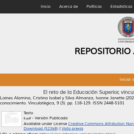
Inicio
Acerca de
Políticas
Estadísticas
REPOSITORIO
Iniciar 
El reto de la Educación Superior, vinc
Laines Alamina, Cristina Isabel
y
Silva Almanza, Ivonne Janette
(202
conocimiento.
Vinculatégica, 9 (3). pp. 118-129. ISSN 2448-5101
Texto
- Versión Publicada
6.pdf
Available under License
Creative Commons Attribution Non
Download (523kB)
|
Vista previa