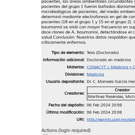
pacientes, las áreas ambientales circundantes 
pacientes del grupo 1 fueron bañados diariame
microbiológicos de pacientes, del medio ambiente
determinó mediante electroforesis en gel de ca
pacientes (18 en el grupo 1 y 15 en el grupo 2
baumannii se aisló con mayor frecuencia en supe
doce clones de A. baumannii, detectándose el c
salud Conclusión: Nuestros datos respaldan que
críticamente enfermos.
Tipo de elemento:
Tesis (Doctorado)
Información adicional:
Doctorado en medicina
Materias:
CONACYT > Medicina y Ci
Divisiones:
Medicina
Usuario depositante:
Dr. C. Marisela García H
Creador
Creadores:
Martínez Reséndez, Mich
Fecha del depósito:
06 Feb 2024 20:08
Última modificación:
06 Feb 2024 20:08
URI:
http://eprints.uanl.mx/id
Actions (login required)