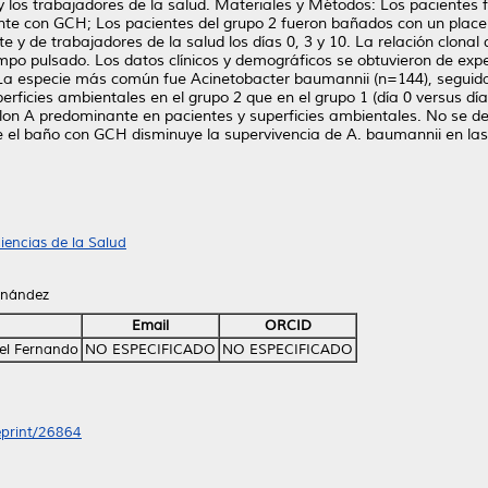
y los trabajadores de la salud. Materiales y Métodos: Los pacientes 
nte con GCH; Los pacientes del grupo 2 fueron bañados con un place
 y de trabajadores de la salud los días 0, 3 y 10. La relación clonal
mpo pulsado. Los datos clínicos y demográficos se obtuvieron de exp
). La especie más común fue Acinetobacter baumannii (n=144), seguid
rficies ambientales en el grupo 2 que en el grupo 1 (día 0 versus día
lon A predominante en pacientes y superficies ambientales. No se de
 el baño con GCH disminuye la supervivencia de A. baumannii en las
encias de la Salud
ernández
Email
ORCID
el Fernando
NO ESPECIFICADO
NO ESPECIFICADO
/eprint/26864