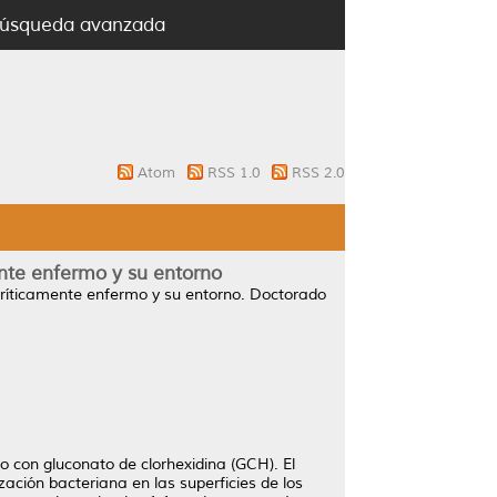
úsqueda avanzada
Atom
RSS 1.0
RSS 2.0
ente enfermo y su entorno
críticamente enfermo y su entorno.
Doctorado
o con gluconato de clorhexidina (GCH). El
ación bacteriana en las superficies de los