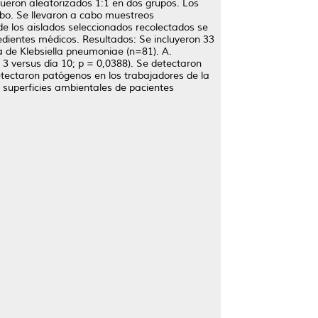
fueron aleatorizados 1:1 en dos grupos. Los
bo. Se llevaron a cabo muestreos
 de los aislados seleccionados recolectados se
edientes médicos. Resultados: Se incluyeron 33
a de Klebsiella pneumoniae (n=81). A.
 3 versus día 10; p = 0,0388). Se detectaron
tectaron patógenos en los trabajadores de la
 superficies ambientales de pacientes