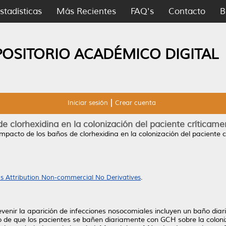
stadísticas
Más Recientes
FAQ's
Contacto
B
POSITORIO ACADÉMICO DIGITAL
Iniciar sesión
Crear cuenta
de clorhexidina en la colonización del paciente críticam
impacto de los baños de clorhexidina en la colonización del paciente 
 Attribution Non-commercial No Derivatives
.
enir la aparición de infecciones nosocomiales incluyen un baño diari
to de que los pacientes se bañen diariamente con GCH sobre la coloniz