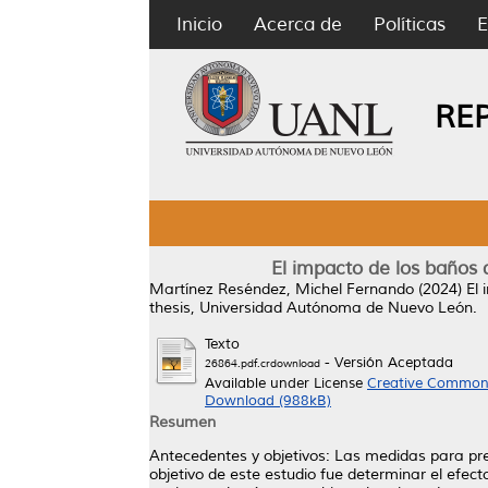
Inicio
Acerca de
Políticas
E
RE
El impacto de los baños 
Martínez Reséndez, Michel Fernando
(2024)
El 
thesis, Universidad Autónoma de Nuevo León.
Texto
- Versión Aceptada
26864.pdf.crdownload
Available under License
Creative Commons
Download (988kB)
Resumen
Antecedentes y objetivos: Las medidas para prev
objetivo de este estudio fue determinar el efec