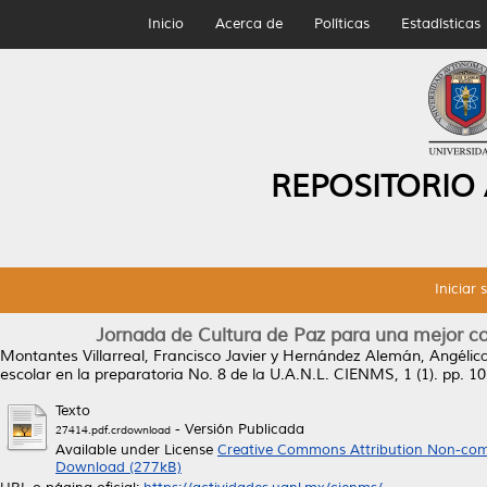
Inicio
Acerca de
Políticas
Estadísticas
REPOSITORIO
Iniciar 
Jornada de Cultura de Paz para una mejor con
Montantes Villarreal, Francisco Javier
y
Hernández Alemán, Angélica
escolar en la preparatoria No. 8 de la U.A.N.L.
CIENMS, 1 (1). pp. 10
Texto
- Versión Publicada
27414.pdf.crdownload
Available under License
Creative Commons Attribution Non-com
Download (277kB)