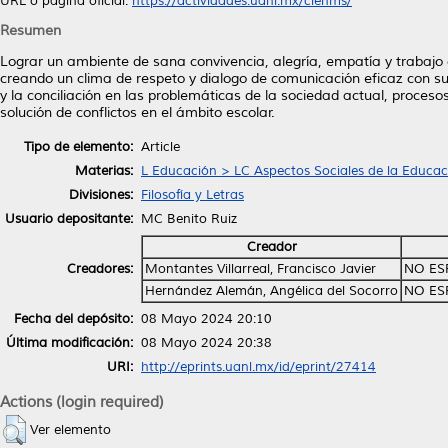
URL o página oficial:
https://actividades.uanl.mx/cienms/
Resumen
Lograr un ambiente de sana convivencia, alegría, empatía y trabajo c
creando un clima de respeto y dialogo de comunicación eficaz con s
y la conciliación en las problemáticas de la sociedad actual, proce
solución de conflictos en el ámbito escolar.
Tipo de elemento:
Article
Materias:
L Educación > LC Aspectos Sociales de la Educac
Divisiones:
Filosofía y Letras
Usuario depositante:
MC Benito Ruiz
Creador
Creadores:
Montantes Villarreal, Francisco Javier
NO ES
Hernández Alemán, Angélica del Socorro
NO ES
Fecha del depósito:
08 Mayo 2024 20:10
Última modificación:
08 Mayo 2024 20:38
URI:
http://eprints.uanl.mx/id/eprint/27414
Actions (login required)
Ver elemento