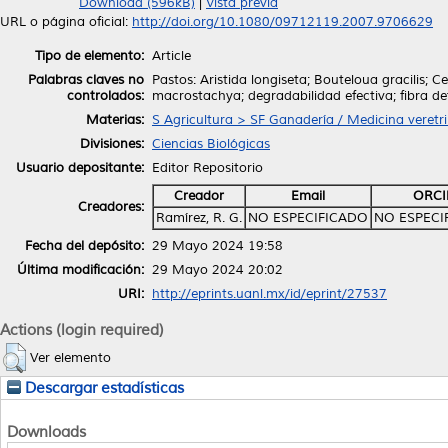
Download (596kB)
|
Vista previa
URL o página oficial:
http://doi.org/10.1080/09712119.2007.9706629
Tipo de elemento:
Article
Palabras claves no
Pastos: Aristida longiseta; Bouteloua gracilis; Ce
controlados:
macrostachya; degradabilidad efectiva; fibra de
Materias:
S Agricultura > SF Ganadería / Medicina veretri
Divisiones:
Ciencias Biológicas
Usuario depositante:
Editor Repositorio
Creador
Email
ORCI
Creadores:
Ramírez, R. G.
NO ESPECIFICADO
NO ESPECI
Fecha del depósito:
29 Mayo 2024 19:58
Última modificación:
29 Mayo 2024 20:02
URI:
http://eprints.uanl.mx/id/eprint/27537
Actions (login required)
Ver elemento
Descargar estadísticas
Downloads