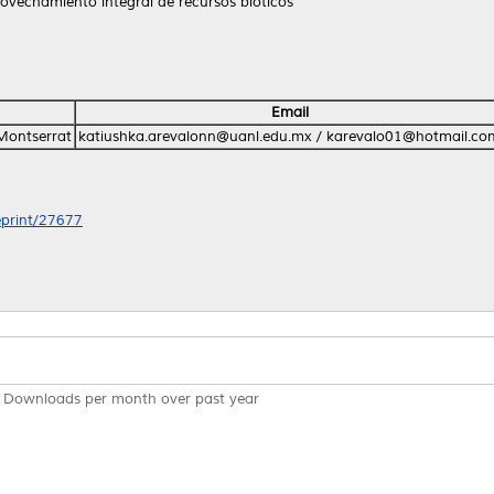
ovechamiento integral de recursos bióticos
Email
Montserrat
katiushka.arevalonn@uanl.edu.mx / karevalo01@hotmail.co
/eprint/27677
Downloads per month over past year