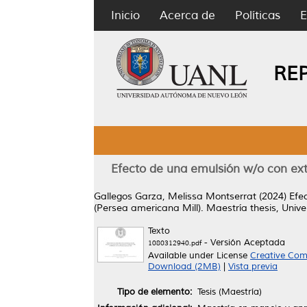
Inicio
Acerca de
Políticas
E
RE
Efecto de una emulsión w/o con extr
Gallegos Garza, Melissa Montserrat
(2024)
Efe
(Persea americana Mill).
Maestría thesis, Univ
Texto
- Versión Aceptada
1080312940.pdf
Available under License
Creative Com
Download (2MB)
|
Vista previa
Tipo de elemento:
Tesis (Maestría)