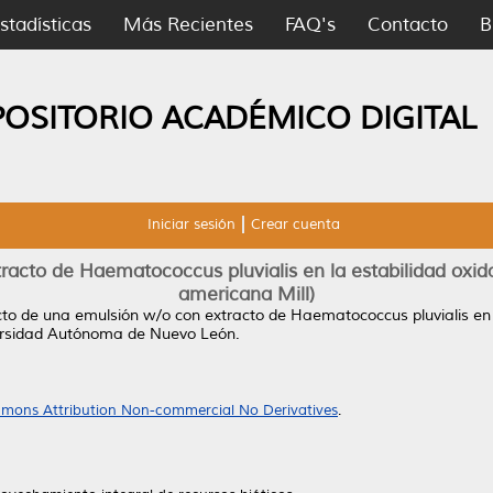
stadísticas
Más Recientes
FAQ's
Contacto
B
POSITORIO ACADÉMICO DIGITAL
Iniciar sesión
Crear cuenta
acto de Haematococcus pluvialis en la estabilidad oxid
americana Mill)
cto de una emulsión w/o con extracto de Haematococcus pluvialis en l
ersidad Autónoma de Nuevo León.
mons Attribution Non-commercial No Derivatives
.