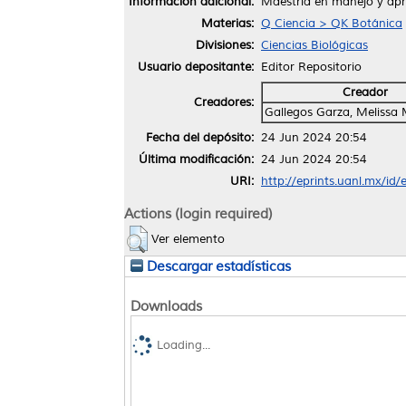
Información adicional:
Maestría en manejo y apr
Materias:
Q Ciencia > QK Botánica
Divisiones:
Ciencias Biológicas
Usuario depositante:
Editor Repositorio
Creador
Creadores:
Gallegos Garza, Melissa 
Fecha del depósito:
24 Jun 2024 20:54
Última modificación:
24 Jun 2024 20:54
URI:
http://eprints.uanl.mx/id
Actions (login required)
Ver elemento
Descargar estadísticas
Downloads
Loading...