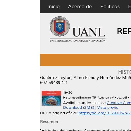
Inicio
Acerca de
Políticas
E
RE
HISTO
Gutiérrez Leyton, Alma Elena
y
Hernández Muño
607-59489-1-1
Texto
- 
HistoriasdelEncierro_TR_ALeyton yMHdez.pdf
Available under License
Creative Com
Download (2MB)
|
Vista previa
URL o página oficial:
https://doi.org/10.29105/b-
Resumen
"Historias del encierro: Autoetnografías del au