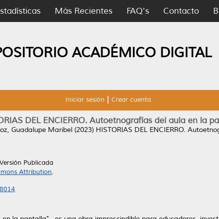
stadísticas
Más Recientes
FAQ's
Contacto
B
POSITORIO ACADÉMICO DIGITAL
Iniciar sesión
Crear cuenta
RIAS DEL ENCIERRO. Autoetnografías del aula en la pa
z, Guadalupe Maribel
(2023)
HISTORIAS DEL ENCIERRO. Autoetnograf
Versión Publicada
mons Attribution
.
28014
la en la pantalla" , es una obra imprescindible para educadores, inve