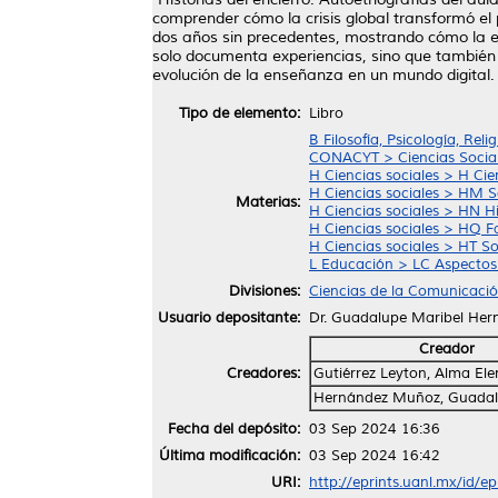
comprender cómo la crisis global transformó el
dos años sin precedentes, mostrando cómo la ed
solo documenta experiencias, sino que también 
evolución de la enseñanza en un mundo digital.
Tipo de elemento:
Libro
B Filosofía, Psicología, Reli
CONACYT > Ciencias Socia
H Ciencias sociales > H Cie
H Ciencias sociales > HM So
Materias:
H Ciencias sociales > HN Hi
H Ciencias sociales > HQ F
H Ciencias sociales > HT S
L Educación > LC Aspectos 
Divisiones:
Ciencias de la Comunicaci
Usuario depositante:
Dr. Guadalupe Maribel He
Creador
Creadores:
Gutiérrez Leyton, Alma El
Hernández Muñoz, Guadal
Fecha del depósito:
03 Sep 2024 16:36
Última modificación:
03 Sep 2024 16:42
URI:
http://eprints.uanl.mx/id/e