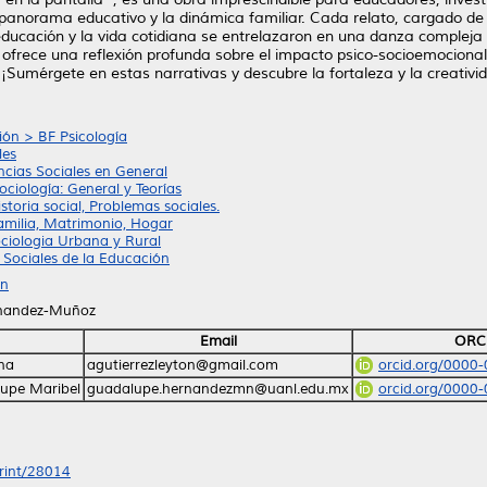
 panorama educativo y la dinámica familiar. Cada relato, cargado de
ucación y la vida cotidiana se entrelazaron en una danza compleja d
ofrece una reflexión profunda sobre el impacto psico-socioemocional
 ¡Sumérgete en estas narrativas y descubre la fortaleza y la creat
gión > BF Psicología
les
ncias Sociales en General
ciología: General y Teorías
storia social, Problemas sociales.
amilia, Matrimonio, Hogar
ociologia Urbana y Rural
Sociales de la Educación
ón
rnandez-Muñoz
Email
ORC
ena
agutierrezleyton@gmail.com
orcid.org/0000
upe Maribel
guadalupe.hernandezmn@uanl.edu.mx
orcid.org/0000
print/28014