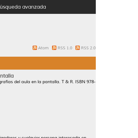
úsqueda avanzada
Atom
RSS 1.0
RSS 2.0
ntalla
ías del aula en la pantalla.
T & R. ISBN 978-
stigadores y cualquier persona interesada en