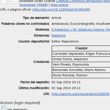
Available under License
Creative Commons Attribution Non
Download (769kB)
|
Vista previa
URL o página oficial:
http://doi.org/10.12659/AJCR.904295
Tipo de elemento:
Article
Palabras claves no controlados:
Amiloidosis; Ecocardiografía; Insuficie
Materias:
R Medicina > RC Medicina Interna, Psi
Divisiones:
Medicina
Usuario depositante:
Editor Repositorio
Creador
Carrizales Sepúlveda, Edgar Francisc
Ordaz Farías, Alejandro
Creadores:
Vera Pineda, Raymundo
Benavides González, Mario Alberto
Flores Ramírez, Ramiro
Fecha del depósito:
02 Sep 2024 20:12
Última modificación:
02 Sep 2024 20:12
URI:
http://eprints.uanl.mx/id/eprint/28038
Actions (login required)
Ver elemento