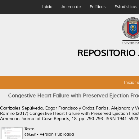
Inicio
Acerca de
Políticas
Estadísticas
REPOSITORIO
Iniciar 
Congestive Heart Failure with Preserved Ejection Frac
Carrizales Sepúlveda, Edgar Francisco
y
Ordaz Farías, Alejandro
y
V
Ramiro
(2017)
Congestive Heart Failure with Preserved Ejection Frac
American Journal of Case Reports, 18. pp. 790-793. ISSN 1941-5923
Texto
- Versión Publicada
659.pdf