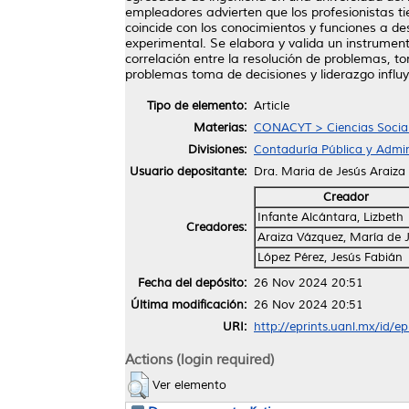
empleadores advierten que los profesionistas t
coincide con los conocimientos y funciones a de
experimental. Se elabora y valida un instrumen
correlación entre la resolución de problemas, t
problemas toma de decisiones y liderazgo influy
Tipo de elemento:
Article
Materias:
CONACYT > Ciencias Socia
Divisiones:
Contaduría Pública y Admin
Usuario depositante:
Dra. Maria de Jesús Araiza
Creador
Infante Alcántara, Lizbeth
Creadores:
Araiza Vázquez, María de 
López Pérez, Jesús Fabián
Fecha del depósito:
26 Nov 2024 20:51
Última modificación:
26 Nov 2024 20:51
URI:
http://eprints.uanl.mx/id/e
Actions (login required)
Ver elemento