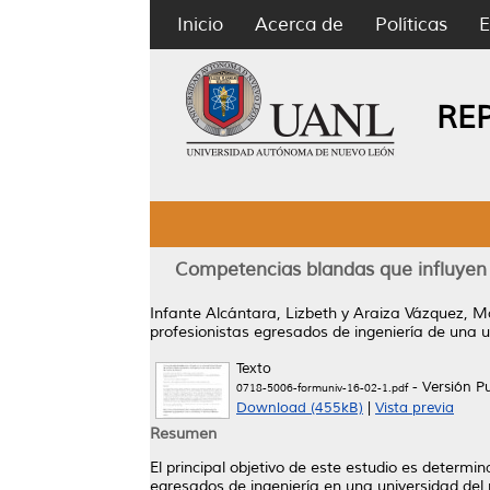
Inicio
Acerca de
Políticas
E
RE
Competencias blandas que influyen e
Infante Alcántara, Lizbeth
y
Araiza Vázquez, M
profesionistas egresados de ingeniería de una u
Texto
- Versión P
0718-5006-formuniv-16-02-1.pdf
Download (455kB)
|
Vista previa
Resumen
El principal objetivo de este estudio es determi
egresados de ingeniería en una universidad del