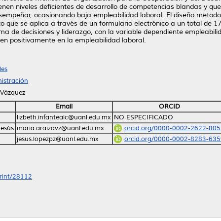
ienen niveles deficientes de desarrollo de competencias blandas y qu
sempeñar, ocasionando baja empleabilidad laboral. El diseño metodoló
to que se aplica a través de un formulario electrónico a un total de
oma de decisiones y liderazgo, con la variable dependiente empleabilid
en positivamente en la empleabilidad laboral.
les
istración
 Vázquez
Email
ORCID
lizbeth.infantealc@uanl.edu.mx
NO ESPECIFICADO
Jesús
maria.araizavz@uanl.edu.mx
orcid.org/0000-0002-2622-805
jesus.lopezpz@uanl.edu.mx
orcid.org/0000-0002-8283-635
print/28112