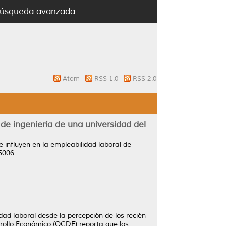
úsqueda avanzada
Atom
RSS 1.0
RSS 2.0
de ingeniería de una universidad del
influyen en la empleabilidad laboral de
-5006
dad laboral desde la percepción de los recién
rollo Económico (OCDE) reporta que los