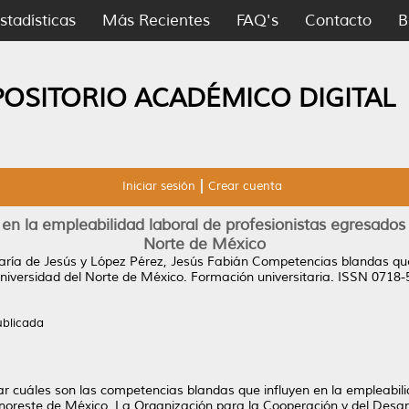
stadísticas
Más Recientes
FAQ's
Contacto
B
POSITORIO ACADÉMICO DIGITAL
Iniciar sesión
Crear cuenta
n la empleabilidad laboral de profesionistas egresados 
Norte de México
aría de Jesús
y
López Pérez, Jesús Fabián
Competencias blandas que 
niversidad del Norte de México.
Formación universitaria. ISSN 0718
ublicada
nar cuáles son las competencias blandas que influyen en la empleabili
 noreste de México. La Organización para la Cooperación y del Desar