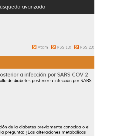
úsqueda avanzada
Atom
RSS 1.0
RSS 2.0
posterior a infección por SARS-COV-2
ollo de diabetes posterior a infección por SARS-
ción de la diabetes previamente conocida o el
 la pregunta: ¿Las alteraciones metabólicas