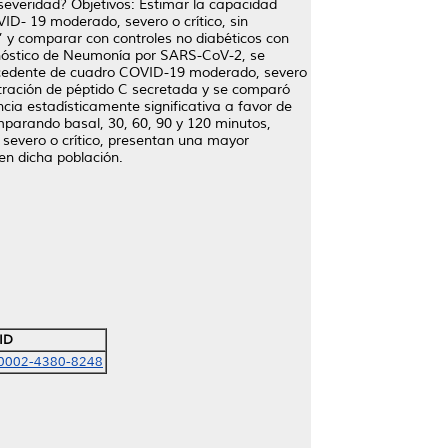
severidad? Objetivos: Estimar la capacidad
D- 19 moderado, severo o crítico, sin
” y comparar con controles no diabéticos con
gnóstico de Neumonía por SARS-CoV-2, se
ntecedente de cuadro COVID-19 moderado, severo
tración de péptido C secretada y se comparó
ncia estadísticamente significativa a favor de
mparando basal, 30, 60, 90 y 120 minutos,
severo o crítico, presentan una mayor
 en dicha población.
ID
-0002-4380-8248