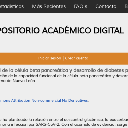
stadísticas
Más Recientes
FAQ's
Contacto
B
POSITORIO ACADÉMICO DIGITAL
Iniciar sesión
Crear cuenta
 de la célula beta pancreática y desarrollo de diabetes 
ión de la capacidad funcional de la célula beta pancreática y desarr
noma de Nuevo León.
mons Attribution Non-commercial No Derivatives
.
ha planteado la relación entre el descontrol glucémico, la exacerba
erior a infección por SARS-CoV-2. Con el acumulo de evidencia, surge