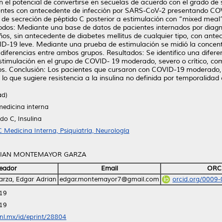
 el potencial de convertirse en secuelas de acuerdo con el grado de 
ientes con antecedente de infección por SARS-CoV-2 presentando COVI
de secreción de péptido C posterior a estimulación con “mixed meal
odos: Mediante una base de datos de pacientes internados por dia
ños, sin antecedente de diabetes mellitus de cualquier tipo, con a
VID-19 leve. Mediante una prueba de estimulación se midió la concen
 diferencias entre ambos grupos. Resultados: Se identifico una difere
stimulación en el grupo de COVID- 19 moderado, severo o crítico, co
sos. Conclusión: Los pacientes que cursaron con COVID-19 moderado, 
 lo que sugiere resistencia a la insulina no definida por temporalidad
ad)
medicina interna
do C, Insulina
 Medicina Interna, Psiquiatría, Neurología
RIAN MONTEMAYOR GARZA
eador
Email
ORC
rza, Edgar Adrian
edgar.montemayor7@gmail.com
orcid.org/0009
:19
:19
anl.mx/id/eprint/28804