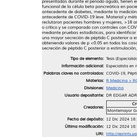
presentadas durante el periodo agudo, tienen en
funcional de la célula beta pancreática en pac
antecedente de diabetes, mediante la medición 
antecedente de COVID-19 leve. Material y mét
reclutaron pacientes hombres y mujeres, >18 a
o crítico y se comparado con controles con CO
mediante pruebas estadísticas, para identificar
una mayor secreción de péptido C posterior a e
obteniendo valores de p <0.05 en todos los ca
secreción de péptido C posterior a estimulación,
Tipo de elemento:
Tesis (Especialid
Información adicional:
Especialista en 
Palabras claves no controlados:
COVID-19, Pépti
Materias:
R Medicina > RC
Divisiones:
Medicina
Usuario depositante:
DR EDGAR AD
Cr
Creadores:
Montemayor Ga
Fecha del depósito:
12 Dic 2024 18
Última modificación:
12 Dic 2024 18
URI:
http://eprints.u