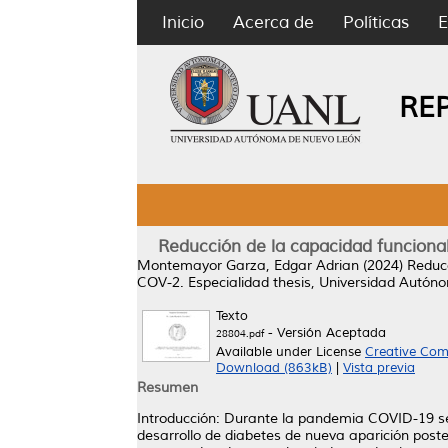
Inicio
Acerca de
Políticas
E
RE
Reducción de la capacidad funcional
Montemayor Garza, Edgar Adrian
(2024)
Reducc
COV-2.
Especialidad thesis, Universidad Autó
Texto
- Versión Aceptada
28804.pdf
Available under License
Creative Com
Download (863kB)
|
Vista previa
Resumen
Introducción: Durante la pandemia COVID-19 se 
desarrollo de diabetes de nueva aparición post