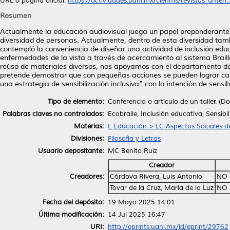
URL o página oficial:
https://actividades.uanl.mx/cienms/revistas_anteri..
Resumen
Actualmente la educación audiovisual juega un papel preponderante
diversidad de personas. Actualmente, dentro de esta diversidad tamb
contempló la conveniencia de diseñar una actividad de inclusión educ
enfermedades de la vista a través de acercamiento al sistema Brail
reúso de materiales diversos, nos apoyamos con el departamento de 
pretende demostrar que con pequeñas acciones se pueden lograr cam
una estrategia de sensibilización inclusiva” con la intención de sensi
Tipo de elemento:
Conferencia o artículo de un taller. (
Palabras claves no controlados:
Ecobraile, Inclusión educativa, Sensibi
Materias:
L Educación > LC Aspectos Sociales d
Divisiones:
Filosofía y Letras
Usuario depositante:
MC Benito Ruiz
Creador
Creadores:
Córdova Rivera, Luis Antonio
NO 
Tovar de la Cruz, María de la Luz
NO 
Fecha del depósito:
19 Mayo 2025 14:01
Última modificación:
14 Jul 2025 16:47
URI:
http://eprints.uanl.mx/id/eprint/29762