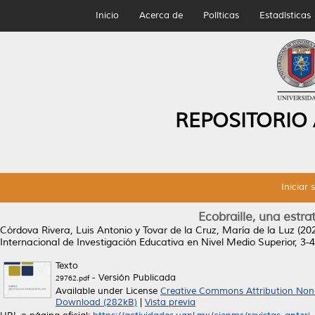
Inicio
Acerca de
Políticas
Estadísticas
REPOSITORIO
Iniciar 
Ecobraille, una estra
Córdova Rivera, Luis Antonio
y
Tovar de la Cruz, María de la Luz
(20
Internacional de Investigación Educativa en Nivel Medio Superior, 3-
Texto
- Versión Publicada
29762.pdf
Available under License
Creative Commons Attribution Non
Download (282kB)
|
Vista previa