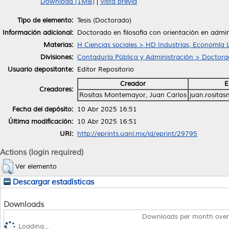
Download (1MB)
|
Vista previa
Tipo de elemento:
Tesis (Doctorado)
Información adicional:
Doctorado en filosofía con orientación en admin
Materias:
H Ciencias sociales > HD Industrias, Economía 
Divisiones:
Contaduría Pública y Administración > Doctorad
Usuario depositante:
Editor Repositorio
Creador
E
Creadores:
Rositas Montemayor, Juan Carlos
juan.rosita
Fecha del depósito:
10 Abr 2025 16:51
Última modificación:
10 Abr 2025 16:51
URI:
http://eprints.uanl.mx/id/eprint/29795
Actions (login required)
Ver elemento
Descargar estadísticas
Downloads
Downloads per month over
Loading...