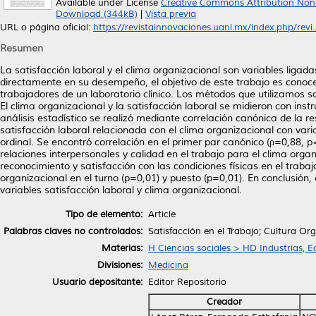
Available under License
Creative Commons Attribution Non
Download (344kB)
|
Vista previa
URL o página oficial:
https://revistainnovaciones.uanl.mx/index.php/revi..
Resumen
La satisfacción laboral y el clima organizacional son variables ligad
directamente en su desempeño, el objetivo de este trabajo es conocer 
trabajadores de un laboratorio clínico. Los métodos que utilizamos so
El clima organizacional y la satisfacción laboral se midieron con ins
análisis estadístico se realizó mediante correlación canónica de la 
satisfacción laboral relacionada con el clima organizacional con var
ordinal. Se encontró correlación en el primer par canónico (ρ=0,88, p
relaciones interpersonales y calidad en el trabajo para el clima organi
reconocimiento y satisfacción con las condiciones físicas en el trabaj
organizacional en el turno (p=0,01) y puesto (p=0,01). En conclusión, 
variables satisfacción laboral y clima organizacional.
Tipo de elemento:
Article
Palabras claves no controlados:
Satisfacción en el Trabajo; Cultura Org
Materias:
H Ciencias sociales > HD Industrias, 
Divisiones:
Medicina
Usuario depositante:
Editor Repositorio
Creador