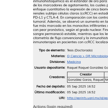
inmunohistoquímica es el estándar de oro para e
de los marcadores de agotamiento, los cuales p
enfoque cuantitativo la expresión de cinco bio
renales subtipo células claras (ccRCC) en esta
PD-L1 y CTLA-4. En comparación con los contro
tumoral. Además, se observó un aumento en la
fue más marcada en los monocitos infiltrantes d
con peor pronóstico, según el grado nuclear. F
sangre permaneció estable, mientras que los leu
citometría de flujo convencional y la inmunohis
inmunoterapia en pacientes con ccRCC localiza
Tipo de elemento:
Tesis (Doctorado)
Materias:
Q Ciencia > QR Microbiolo
Divisiones:
Medicina
Usuario depositante:
Raquel Raquel González G
Creador
Creadores:
González Garza, Raquel
N
Fecha del depósito:
05 Sep 2025 16:52
Última modificación:
05 Sep 2025 16:52
URI:
http://eprints.uanl.mx/id/e
Actions (login required)