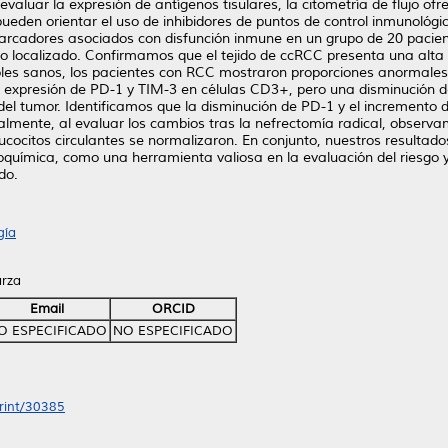
valuar la expresión de antígenos tisulares, la citometría de flujo of
ueden orientar el uso de inhibidores de puntos de control inmunológi
marcadores asociados con disfunción inmune en un grupo de 20 pacie
dio localizado. Confirmamos que el tejido de ccRCC presenta una alta
les sanos, los pacientes con RCC mostraron proporciones anormales 
 expresión de PD-1 y TIM-3 en células CD3+, pero una disminución 
el tumor. Identificamos que la disminución de PD-1 y el incremento de
inalmente, al evaluar los cambios tras la nefrectomía radical, obser
cocitos circulantes se normalizaron. En conjunto, nuestros resultad
toquímica, como una herramienta valiosa en la evaluación del riesgo 
do.
gía
arza
Email
ORCID
O ESPECIFICADO
NO ESPECIFICADO
print/30385