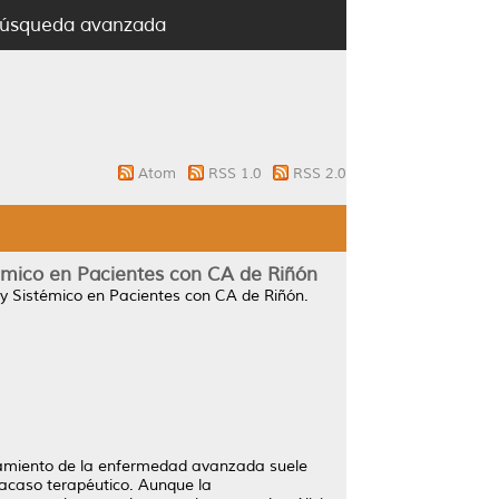
úsqueda avanzada
Atom
RSS 1.0
RSS 2.0
témico en Pacientes con CA de Riñón
y Sistémico en Pacientes con CA de Riñón.
atamiento de la enfermedad avanzada suele
racaso terapéutico. Aunque la