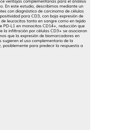
rece ventajas complementarias para el análisis
co. En este estudio, describimos mediante un
ntes con diagnóstico de carcinoma de células
 positividad para CD3, con baja expresión de
de leucocitos tanto en sangre como en tejido
de PD-L1 en monocitos CD14+, reducción que
 la infiltración por células CD3+ se asociaron
vamos que la expresión de biomarcadores en
os sugieren el uso complementario de la
y, posiblemente para predecir la respuesta a