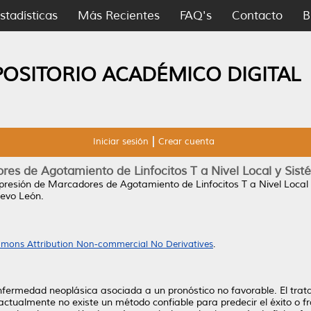
stadísticas
Más Recientes
FAQ's
Contacto
B
POSITORIO ACADÉMICO DIGITAL
Iniciar sesión
Crear cuenta
es de Agotamiento de Linfocitos T a Nivel Local y Sis
presión de Marcadores de Agotamiento de Linfocitos T a Nivel Local 
evo León.
mons Attribution Non-commercial No Derivatives
.
enfermedad neoplásica asociada a un pronóstico no favorable. El tr
actualmente no existe un método confiable para predecir el éxito o f