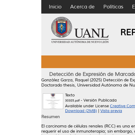
Inicio
Acerca de
Políticas
E
RE
Detección de Expresión de Marcador
González Garza, Raquel
(2025)
Detección de Ex
Doctorado thesis, Universidad Autónoma de Nu
Texto
- Versión Publicada
30385.pdf
Available under License
Creative Com
Download (2MB)
|
Vista previa
Resumen
El carcinoma de células renales (RCC) es una 
requerir el uso de inmunoterapia; sin embargo, 