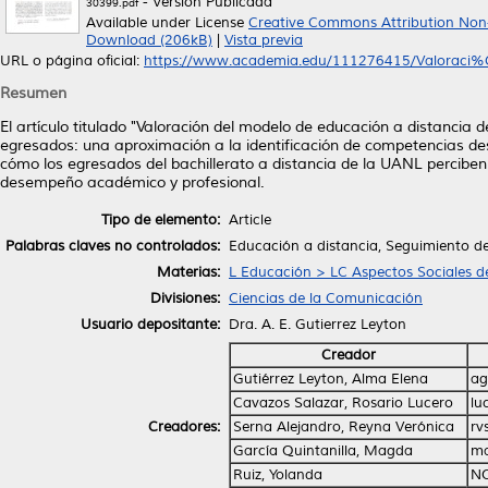
- Versión Publicada
30399.pdf
Available under License
Creative Commons Attribution Non
Download (206kB)
|
Vista previa
URL o página oficial:
https://www.academia.edu/111276415/Valoraci%
Resumen
El artículo titulado "Valoración del modelo de educación a distancia
egresados: una aproximación a la identificación de competencias des
cómo los egresados del bachillerato a distancia de la UANL percibe
desempeño académico y profesional.
Tipo de elemento:
Article
Palabras claves no controlados:
Educación a distancia, Seguimiento de
Materias:
L Educación > LC Aspectos Sociales d
Divisiones:
Ciencias de la Comunicación
Usuario depositante:
Dra. A. E. Gutierrez Leyton
Creador
Gutiérrez Leyton, Alma Elena
ag
Cavazos Salazar, Rosario Lucero
lu
Creadores:
Serna Alejandro, Reyna Verónica
rv
García Quintanilla, Magda
ma
Ruiz, Yolanda
NO