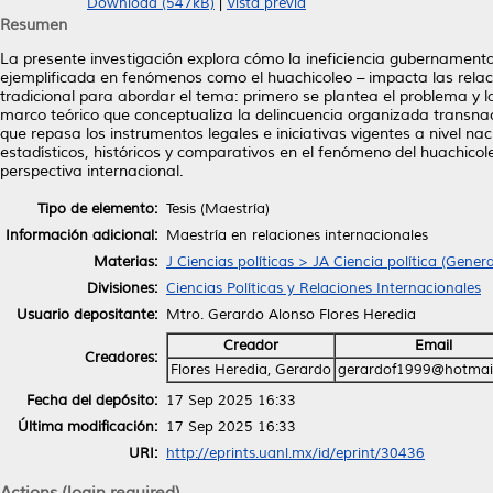
Download (547kB)
|
Vista previa
Resumen
La presente investigación explora cómo la ineficiencia gubernament
ejemplificada en fenómenos como el huachicoleo – impacta las rela
tradicional para abordar el tema: primero se plantea el problema y la 
marco teórico que conceptualiza la delincuencia organizada transnacio
que repasa los instrumentos legales e iniciativas vigentes a nivel na
estadísticos, históricos y comparativos en el fenómeno del huachico
perspectiva internacional.
Tipo de elemento:
Tesis (Maestría)
Información adicional:
Maestría en relaciones internacionales
Materias:
J Ciencias políticas > JA Ciencia política (Genera
Divisiones:
Ciencias Políticas y Relaciones Internacionales
Usuario depositante:
Mtro. Gerardo Alonso Flores Heredia
Creador
Email
Creadores:
Flores Heredia, Gerardo
gerardof1999@hotmai
Fecha del depósito:
17 Sep 2025 16:33
Última modificación:
17 Sep 2025 16:33
URI:
http://eprints.uanl.mx/id/eprint/30436
Actions (login required)