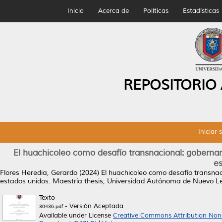
Inicio
Acerca de
Políticas
Estadísticas
REPOSITORIO
Iniciar 
El huachicoleo como desafío transnacional: goberna
es
Flores Heredia, Gerardo
(2024)
El huachicoleo como desafío transnac
estados unidos.
Maestría thesis, Universidad Autónoma de Nuevo L
Texto
- Versión Aceptada
30436.pdf
Available under License
Creative Commons Attribution Non