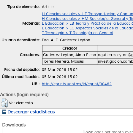
Tipo de elemento:
Article
H Ciencias sociales > HE Transportación y Comun
H Ciencias sociales > HM Sociología: General y Te
Materias:
L Educación > LB Teoría y Práctica de la Educaci
L Educación > LC Aspectos Sociales de la Educac
T Tecnología > T Tecnología en General
Usuario depositante:
Dra. A. E. Gutierrez Leyton
Creador
Creadores:
Gutiérrez Leyton, Alma Elena
agutierrezleyton@
Torres Herrera, Moisés
investigacion.cam
Fecha del depósito:
05 Mar 2026 15:02
Última modificación:
05 Mar 2026 15:02
URI:
http://eprints.uanl.mx/id/eprint/30462
Actions (login required)
Ver elemento
Descargar estadísticas
Downloads
Downloads per month over