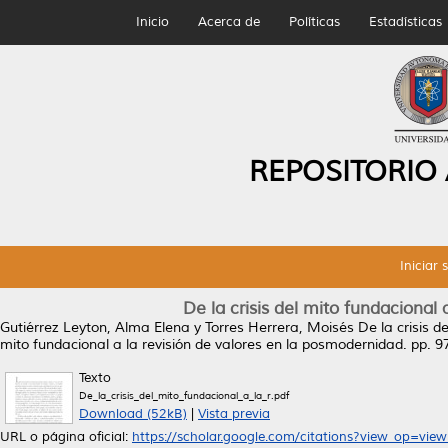
Inicio
Acerca de
Políticas
Estadísticas
REPOSITORIO
Iniciar 
De la crisis del mito fundacional
Gutiérrez Leyton, Alma Elena
y
Torres Herrera, Moisés
De la crisis d
mito fundacional a la revisión de valores en la posmodernidad. pp. 9
Texto
De_la_crisis_del_mito_fundacional_a_la_r.pdf
Download (52kB)
|
Vista previa
URL o página oficial:
https://scholar.google.com/citations?view_op=view_