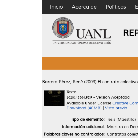
Inicio
Acerca de
Políticas
E
RE
Barrera Pérez, René
(2003)
El contrato colectivo
Texto
- Versión Aceptada
1020148564.PDF
Available under License
Creative Com
Download (40MB)
|
Vista previa
Tipo de elemento:
Tesis (Maestría)
Información adicional:
Maestro en Der
Palabras claves no controlados:
Contratos colect