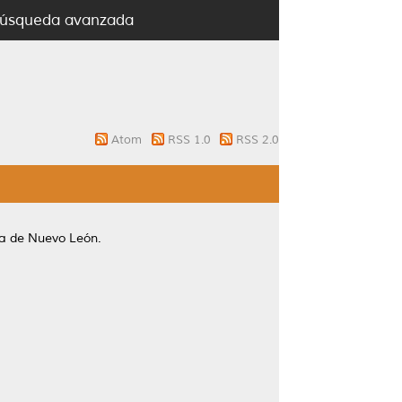
úsqueda avanzada
Atom
RSS 1.0
RSS 2.0
a de Nuevo León.