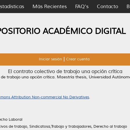
stadísticas
Más Recientes
FAQ's
Contacto
B
POSITORIO ACADÉMICO DIGITAL
Iniciar sesión
Crear cuenta
El contrato colectivo de trabajo una opción crítica
 de trabajo una opción crítica.
Maestría thesis, Universidad Autónom
mons Attribution Non-commercial No Derivatives
.
echo Laboral
ivos de trabajo, Sindicatosa,Trabajo y trabajadores, Derecho al trabajo