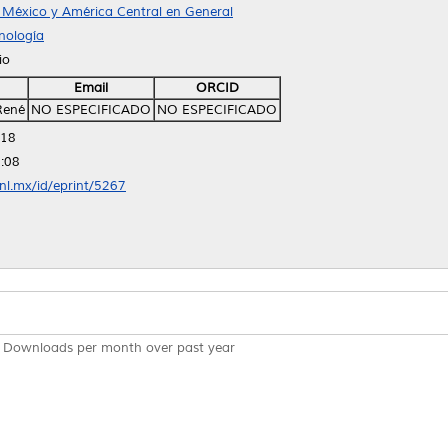
México y América Central en General
nología
io
Email
ORCID
René
NO ESPECIFICADO
NO ESPECIFICADO
:18
:08
anl.mx/id/eprint/5267
Downloads per month over past year