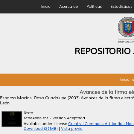
Inicio
Acerca de
Políticas
Estadísticas
REPOSITORIO
Iniciar 
Avances de la firma e
Esparza Macías, Rosa Guadalupe
(2003)
Avances de la firma electr
León.
Texto
- Versión Aceptada
1020148836.PDF
Available under License
Creative Commons Attribution Non
Download (21MB)
|
Vista previa