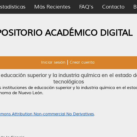
stadísticas
Más Recientes
FAQ's
Contacto
B
POSITORIO ACADÉMICO DIGITAL
Iniciar sesión
Crear cuenta
e educación superior y la industria química en el estado
tecnológicos
s instituciones de educación superior y la industria química en el es
tónoma de Nuevo León.
mons Attribution Non-commercial No Derivatives
.