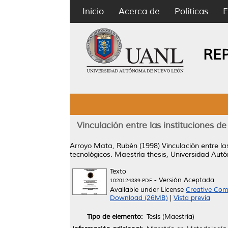
Inicio
Acerca de
Políticas
E
RE
Vinculación entre las instituciones d
Arroyo Mata, Rubén
(1998)
Vinculación entre la
tecnológicos.
Maestría thesis, Universidad Au
Texto
- Versión Aceptada
1020124839.PDF
Available under License
Creative Com
Download (26MB)
|
Vista previa
Tipo de elemento:
Tesis (Maestría)