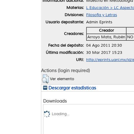
Información adicional:
Maestría en Metodología 
Materias:
L Educación > LC Aspecto
Divisiones:
Filosofía y Letras
Usuario depositante:
Admin Eprints
Creador
Creadores:
Arroyo Mata, Rubén
NO
Fecha del depósito:
04 Ago 2011 20:30
Última modificación:
30 Mar 2017 15:23
URI:
http://eprints.uanl.mx/id/
Actions (login required)
Ver elemento
Descargar estadísticas
Downloads
Loading...