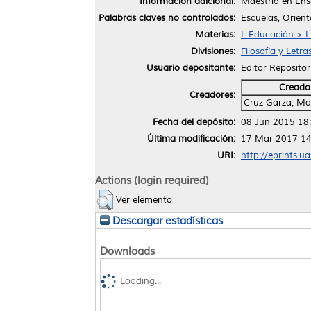
Información adicional:
Maestría en Ens
Palabras claves no controlados:
Escuelas, Orient
Materias:
L Educación > L
Divisiones:
Filosofía y Letra
Usuario depositante:
Editor Repositor
Creado
Creadores:
Cruz Garza, Ma
Fecha del depósito:
08 Jun 2015 18
Última modificación:
17 Mar 2017 14
URI:
http://eprints.u
Actions (login required)
Ver elemento
Descargar estadísticas
Downloads
Loading...