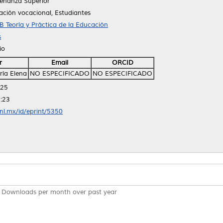
eñanza Superior
ación vocacional, Estudiantes
B Teoría y Práctica de la Educación
s
io
r
Email
ORCID
ría Elena
NO ESPECIFICADO
NO ESPECIFICADO
:25
:23
anl.mx/id/eprint/5350
Downloads per month over past year