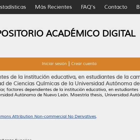
stadísticas
Más Recientes
FAQ's
Contacto
B
POSITORIO ACADÉMICO DIGITAL
Iniciar sesión
Crear cuenta
tes de la institución educativa, en estudiantes de la c
tad de Ciencias Químicas de la Universidad Autónoma d
ar, factores dependientes de la institución educativa, en estudiante
versidad Autónoma de Nuevo León.
Maestría thesis, Universidad Au
mons Attribution Non-commercial No Derivatives
.