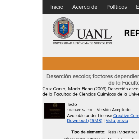
Inicio
Acerca de
Políticas
E
RE
Deserción escolar, factores dependien
de la Facul
Cruz Garza, María Elena
(2003)
Deserción escol
de la Facultad de Ciencias Químicas de la Uni
Texto
- Versión Aceptada
1020149157.PDF
Available under License
Creative Com
Download (25MB)
|
Vista previa
Tipo de elemento:
Tesis (Maestría)