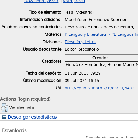
Download (26MB)
|
Vista previa
Tipo de elemento:
Tesis (Maestría)
Información adicional:
Maestría en Enseñanza Superior
Palabras claves no controlados:
Desarrollo de habilidades de lectura, E
Materias:
P Lengua y Literatura > PE Lenguas I
Divisiones:
Filosofía y Letras
Usuario depositante:
Editor Repositorio
Creador
Creadores:
González Hernández, Hernan Mario
Fecha del depósito:
11 Jun 2015 19:29
Última modificación:
09 Jul 2021 16:45
URI:
http://eprints.uanl.mx/id/eprint/5492
Actions (login required)
Ver elemento
Descargar estadísticas
Downloads
Downloads per month over