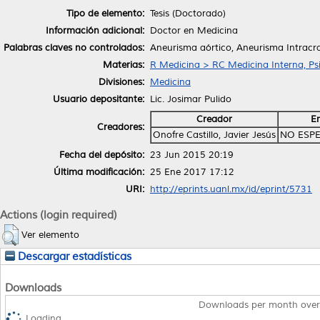
Tipo de elemento:
Tesis (Doctorado)
Información adicional:
Doctor en Medicina
Palabras claves no controlados:
Aneurisma aórtico, Aneurisma Intracr
Materias:
R Medicina > RC Medicina Interna, Psi
Divisiones:
Medicina
Usuario depositante:
Lic. Josimar Pulido
Creador
E
Creadores:
Onofre Castillo, Javier Jesús
NO ESPE
Fecha del depósito:
23 Jun 2015 20:19
Última modificación:
25 Ene 2017 17:12
URI:
http://eprints.uanl.mx/id/eprint/5731
Actions (login required)
Ver elemento
Descargar estadísticas
Downloads
Downloads per month over
Loading...