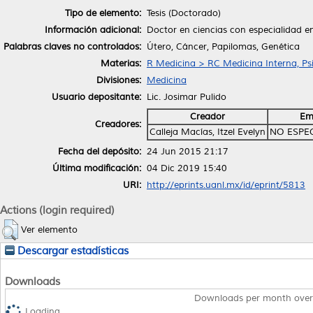
Tipo de elemento:
Tesis (Doctorado)
Información adicional:
Doctor en ciencias con especialidad en
Palabras claves no controlados:
Útero, Cáncer, Papilomas, Genética
Materias:
R Medicina > RC Medicina Interna, Psi
Divisiones:
Medicina
Usuario depositante:
Lic. Josimar Pulido
Creador
Em
Creadores:
Calleja Macías, Itzel Evelyn
NO ESPE
Fecha del depósito:
24 Jun 2015 21:17
Última modificación:
04 Dic 2019 15:40
URI:
http://eprints.uanl.mx/id/eprint/5813
Actions (login required)
Ver elemento
Descargar estadísticas
Downloads
Downloads per month over
Loading...