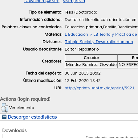
Download (48MB)
|
Vista previa
Tipo de elemento:
Tesis (Doctorado)
Información adicional:
Doctor en filosofía con orientación en 
Palabras claves no controlados:
Educación primaria,Familia,Rendimien
Materias:
L Educación > LB Teoría y Práctica de
Divisiones:
Trabajo Social y Desarrollo Humano
Usuario depositante:
Editor Repositorio
Creador
Em
Creadores:
Méndez Ramírez, Oswaldo
NO ESPE
Fecha del depósito:
30 Jun 2015 20:02
Última modificación:
12 Feb 2020 18:42
URI:
http://eprints.uanl.mx/id/eprint/5921
Actions (login required)
Ver elemento
Descargar estadísticas
Downloads
Downloads per month over